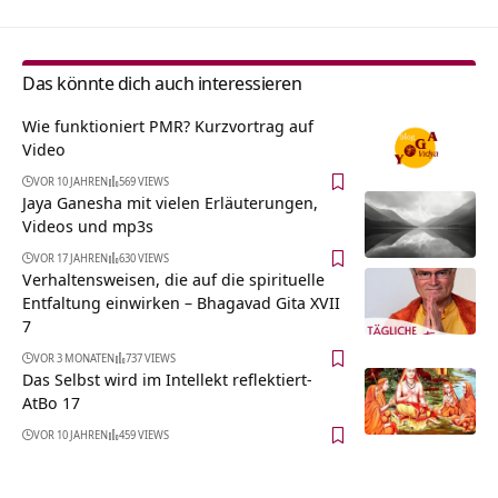
Das könnte dich auch interessieren
Wie funktioniert PMR? Kurzvortrag auf
Video
VOR 10 JAHREN
569 VIEWS
Jaya Ganesha mit vielen Erläuterungen,
Videos und mp3s
VOR 17 JAHREN
630 VIEWS
Verhaltensweisen, die auf die spirituelle
Entfaltung einwirken – Bhagavad Gita XVII
7
VOR 3 MONATEN
737 VIEWS
Das Selbst wird im Intellekt reflektiert-
AtBo 17
VOR 10 JAHREN
459 VIEWS