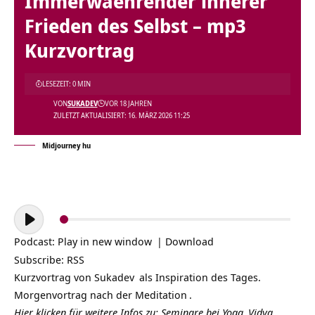
Immerwaehrender innerer
Frieden des Selbst – mp3
Kurzvortrag
LESEZEIT: 0 MIN
VON
SUKADEV
VOR 18 JAHREN
ZULETZT AKTUALISIERT: 16. MÄRZ 2026 11:25
Midjourney hu
Audio-
Player
Podcast:
Play in new window
|
Download
Subscribe:
RSS
Kurzvortrag von
Sukadev
als Inspiration des Tages.
Morgenvortrag nach der
Meditation
.
Hier klicken für weitere Infos zu: Seminare bei
Yoga
Vidya,