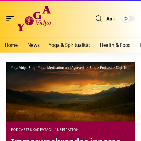
Aa
Größenänderun
Home
News
Yoga & Spiritualität
Health & Food
Yoga Vidya Blog - Yoga, Meditation und Ayurveda
>
Blog
>
Podcast
>
Tägl. Inspiration
PODCAST
SUKADEV
TÄGL. INSPIRATION