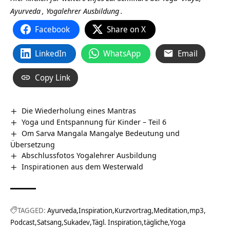
Ayurveda
,
Yogalehrer Ausbildung
.
Facebook
Share on X
LinkedIn
WhatsApp
Email
Copy Link
Die Wiederholung eines Mantras
Yoga und Entspannung für Kinder – Teil 6
Om Sarva Mangala Mangalye Bedeutung und
Übersetzung
Abschlussfotos Yogalehrer Ausbildung
Inspirationen aus dem Westerwald
TAGGED:
Ayurveda
Inspiration
Kurzvortrag
Meditation
mp3
Podcast
Satsang
Sukadev
Tägl. Inspiration
tägliche
Yoga