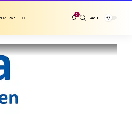
5
Aa
N MERKZETTEL
Größenänderung