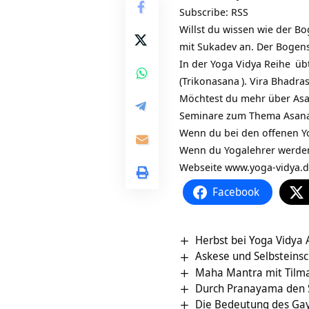
Subscribe:
RSS
Willst du wissen wie der
Bo
mit Sukadev an. Der Bogens
In der
Yoga Vidya Reihe
übt
(
Trikonasana
). Vira Bhadra
Möchtest du mehr über Asa
Seminare zum Thema Asana
Wenn du bei den offenen Y
Wenn du Yogalehrer werden
Webseite
www.yoga-vidya.
Facebook
Herbst bei Yoga Vidya 
Askese und Selbsteinsc
Maha Mantra mit Tilm
Durch Pranayama den Sch
Die Bedeutung des Gay