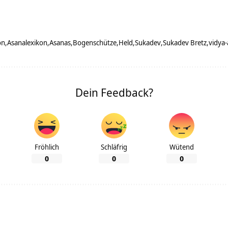
on
Asanalexikon
Asanas
Bogenschütze
Held
Sukadev
Sukadev Bretz
vidya
Dein Feedback?
Fröhlich
Schläfrig
Wütend
0
0
0