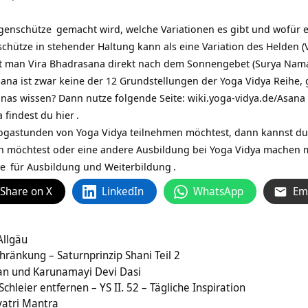
genschütze
gemacht wird, welche Variationen es gibt und wofür er
chütze in stehender Haltung kann als eine Variation des Helden (
 man Vira Bhadrasana direkt nach dem Sonnengebet (
Surya Nam
sana ist zwar keine der 12 Grundstellungen der Yoga Vidya Reihe,
nas wissen? Dann nutze folgende Seite:
wiki.yoga-vidya.de/Asana
 findest du
hier
.
ogastunden von Yoga Vidya teilnehmen möchtest, dann kannst du
 möchtest oder eine andere Ausbildung bei Yoga Vidya machen 
de
für
Ausbildung und Weiterbildung
.
Share on X
LinkedIn
WhatsApp
Em
Allgäu
hränkung – Saturnprinzip Shani Teil 2
an und Karunamayi Devi Dasi
leier entfernen – YS II. 52 – Tägliche Inspiration
atri Mantra