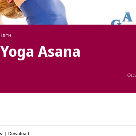
DURCH
 Yoga Asana
LES
ow
|
Download