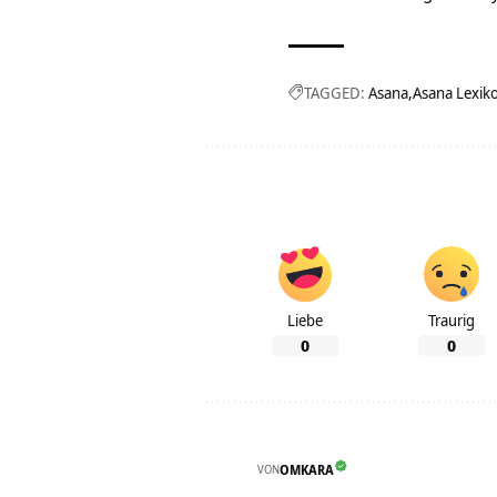
TAGGED:
Asana
Asana Lexik
Liebe
Traurig
0
0
VON
OMKARA