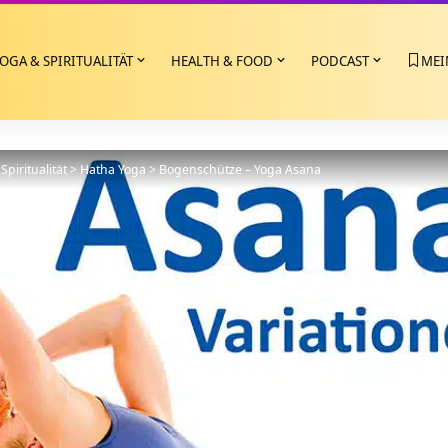
OGA & SPIRITUALITÄT
HEALTH & FOOD
PODCAST
MEI
Spiritualität
>
Hatha Yoga
>
Bogenschütze – Yoga Asana