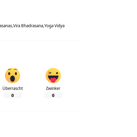
-asanas
Vira Bhadrasana
Yoga Vidya
Überrascht
Zwinker
0
0