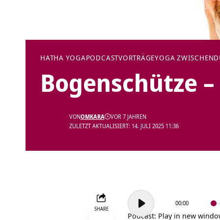
HATHA YOGA
PODCAST
VORTRÄGE
YOGA ZWISCHEN
Bogenschütze –
VON
OMKARA
VOR 7 JAHREN
ZULETZT AKTUALISIERT: 14. JULI 2025 11:36
Audio-
00:00
Player
SHARE
Podcast:
Play in new wind