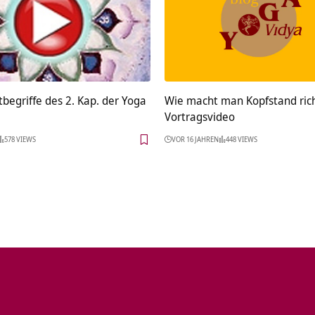
tbegriffe des 2. Kap. der Yoga
Wie macht man Kopfstand rich
Vortragsvideo
578 VIEWS
VOR 16 JAHREN
448 VIEWS