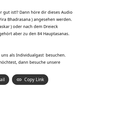
Hoch/Runter
benutzen,
 gut ist!? Dann höre dir dieses Audio
um
Vira Bhadrasana
) angesehen werden.
die
askar
) oder nach dem
Dreieck
Lautstärke
 gehört aber zu den 84 Hauptasanas.
zu
regeln.
 uns als
Individualgast
besuchen.
möchtest, dann besuche unsere
ail
Copy Link