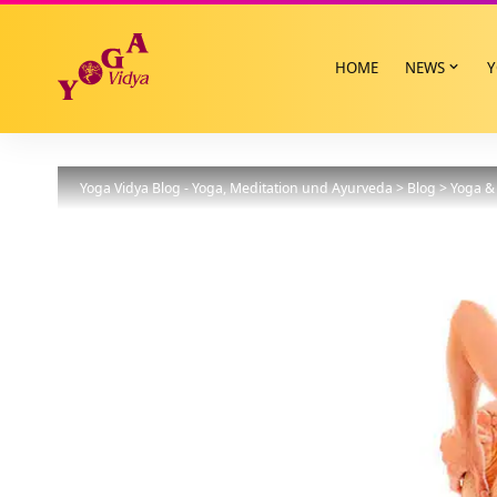
HOME
NEWS
Y
Yoga Vidya Blog - Yoga, Meditation und Ayurveda
>
Blog
>
Yoga & 