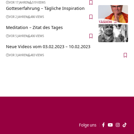
VOR 17 JAHREN
519 VIEWS
Gotteserfahrung – Tägliche Inspiration
VOR 2 JAHREN
486 VIEWS
Meditation – Zitat des Tages
VOR 5 JAHREN
406 VIEWS
Neue Videos vom 03.02.2023 – 10.02.2023
VOR 3 JAHREN
483 VIEWS
Folge uns