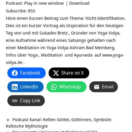
Podcast:
Play in new window
|
Download
Subscribe:
RSS
Höre einen kurzen Beitrag zum Thema: Nicht-Identifikation.
Dies ist ein kurzer Vortrag als Inspiration für den heutigen
Tag von und mit
Sukadev Bretz
, Gründer von Yoga Vidya,
eine Aufnahme während eines Satsangs gehalten nach
einer Meditation im Yoga Vidya Ashram Bad Meinberg.
Infos über
Yoga
,
Meditation
und
Ayurveda
auf
www.yoga-
vidya.de
.
Facebook
Share on X
LinkedIn
WhatsApp
Email
Copy Link
Podcast Kanal: Kelten Götter, Göttinnen, Symbole:
Keltische Mythologie
Das gesamte Univerum ist Brahman VC231