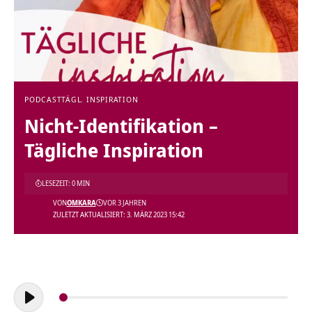
PODCAST
TÄGL. INSPIRATION
Nicht-Identifikation –
Tägliche Inspiration
LESEZEIT: 0 MIN
VON
OMKARA
VOR 3 JAHREN
ZULETZT AKTUALISIERT: 3. MÄRZ 2023 15:42
Audio-
Player