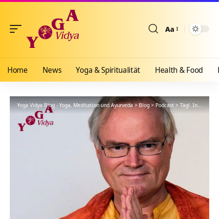
Aa
Größenänderun
Home
News
Yoga & Spiritualität
Health & Food
Yoga Vidya Blog - Yoga, Meditation und Ayurveda
>
Blog
>
Podcast
>
Tägl. Inspiration