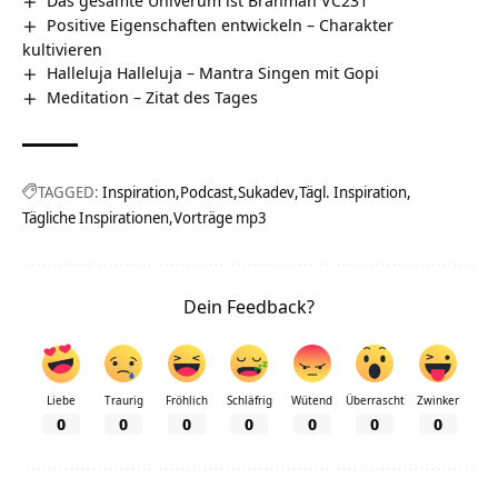
Positive Eigenschaften entwickeln – Charakter
kultivieren
Halleluja Halleluja – Mantra Singen mit Gopi
Meditation – Zitat des Tages
TAGGED:
Inspiration
Podcast
Sukadev
Tägl. Inspiration
Tägliche Inspirationen
Vorträge mp3
Dein Feedback?
Liebe
Traurig
Fröhlich
Schläfrig
Wütend
Überrascht
Zwinker
0
0
0
0
0
0
0