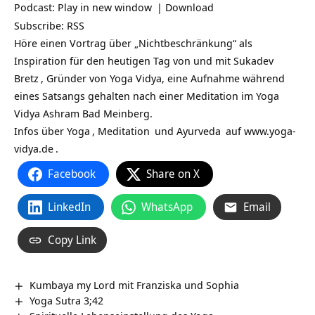
Podcast:
Play in new window
|
Download
Subscribe:
RSS
Höre einen Vortrag über „Nichtbeschränkung“ als
Inspiration für den heutigen Tag von und mit
Sukadev
Bretz
, Gründer von Yoga Vidya, eine Aufnahme während
eines Satsangs gehalten nach einer Meditation im Yoga
Vidya Ashram Bad Meinberg.
Infos über
Yoga
,
Meditation
und
Ayurveda
auf
www.yoga-
vidya.de
.
Facebook
Share on X
LinkedIn
WhatsApp
Email
Copy Link
Kumbaya my Lord mit Franziska und Sophia
Yoga Sutra 3;42