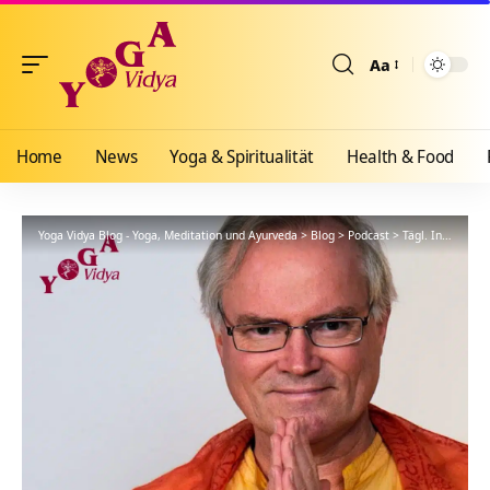
Aa
Größenänderun
Home
News
Yoga & Spiritualität
Health & Food
Yoga Vidya Blog - Yoga, Meditation und Ayurveda
>
Blog
>
Podcast
>
Tägl. Inspiration