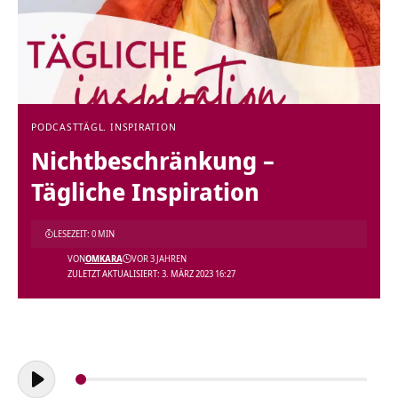
PODCAST
TÄGL. INSPIRATION
Nichtbeschränkung –
Tägliche Inspiration
LESEZEIT: 0 MIN
VON
OMKARA
VOR 3 JAHREN
ZULETZT AKTUALISIERT: 3. MÄRZ 2023 16:27
Audio-
Player