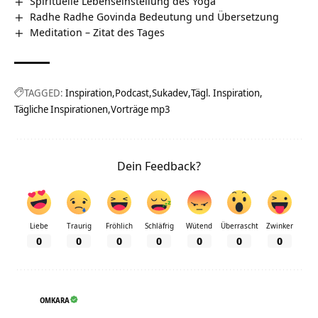
Spirituelle Lebenseinstellung des Yoga
Radhe Radhe Govinda Bedeutung und Übersetzung
Meditation – Zitat des Tages
TAGGED:
Inspiration
Podcast
Sukadev
Tägl. Inspiration
Tägliche Inspirationen
Vorträge mp3
Dein Feedback?
Liebe
Traurig
Fröhlich
Schläfrig
Wütend
Überrascht
Zwinker
0
0
0
0
0
0
0
OMKARA