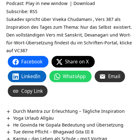
Podcast:
Play in new window
|
Download
Subscribe:
RSS
Sukadev spricht über
Viveka Chudamani
, Vers 387 als
Inspiration des Tages zum Thema: Nur das
Selbst
existiert.
Den vollständigen Vers mit Sanskrit, Devanagari und Wort-
für-Wort-Übersetzung findest du im Schriften-Portal, klicke
auf
VC387
Facebook
Share on X
LinkedIn
WhatsApp
Email
Copy Link
Durch Mantra zur Erleuchtung – Tägliche Inspiration
Yoga Urlaub Allgäu
He Govinda He Gopala Bedeutung und Übersetzung
Tue deine Pflicht – Bhagavad Gita III 8
Karma – das Leben als Schule – mp3 Vortrag