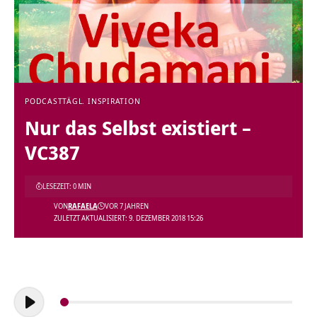
PODCAST
TÄGL. INSPIRATION
Nur das Selbst existiert –
VC387
LESEZEIT: 0 MIN
VON
RAFAELA
VOR 7 JAHREN
ZULETZT AKTUALISIERT: 9. DEZEMBER 2018 15:26
Audio-
Player