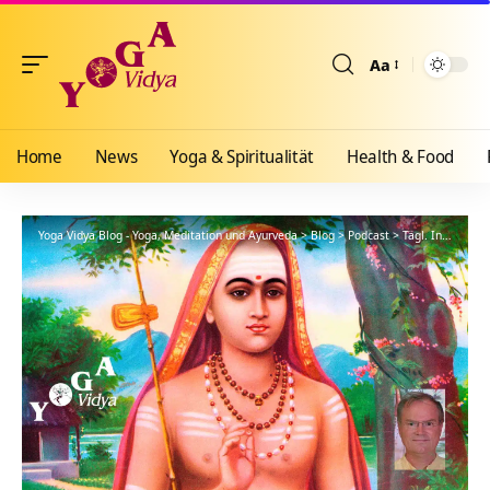
Aa
Größenänderun
Home
News
Yoga & Spiritualität
Health & Food
Yoga Vidya Blog - Yoga, Meditation und Ayurveda
>
Blog
>
Podcast
>
Tägl. Inspiration