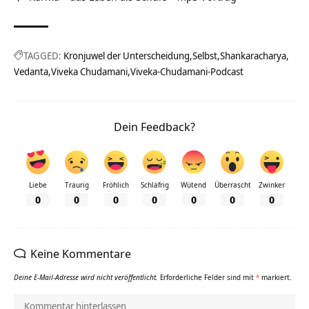
TAGGED:
Kronjuwel der Unterscheidung
Selbst
Shankaracharya
Vedanta
Viveka Chudamani
Viveka-Chudamani-Podcast
Dein Feedback?
Liebe
Traurig
Fröhlich
Schläfrig
Wütend
Überrascht
Zwinker
0
0
0
0
0
0
0
Keine Kommentare
Deine E-Mail-Adresse wird nicht veröffentlicht.
Erforderliche Felder sind mit
*
markiert.