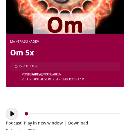
MANTRA
SUKADEV
Om 5x
LESEZEIT: 0 MIN
VON
SUKADEV
VOR 8 JAHREN
ZULETZT AKTUALISIERT: 2. SEPTEMBER 2018 17:11
Audio-
Player
Podcast:
Play in new window
|
Download