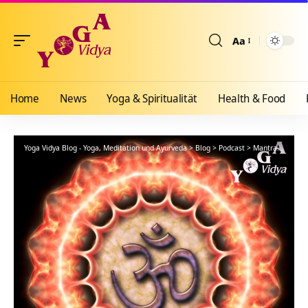
Aa
Größenänderun
Home
News
Yoga & Spiritualität
Health & Food
Yoga Vidya Blog - Yoga, Meditation und Ayurveda
>
Blog
>
Podcast
>
Mantra
>
Om 5x