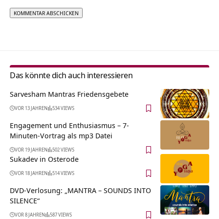
Alternative:
Das könnte dich auch interessieren
Sarvesham Mantras Friedensgebete
VOR 13 JAHREN
534 VIEWS
Engagement und Enthusiasmus – 7-
Minuten-Vortrag als mp3 Datei
VOR 19 JAHREN
502 VIEWS
Sukadev in Osterode
VOR 18 JAHREN
514 VIEWS
DVD-Verlosung: „MANTRA – SOUNDS INTO
SILENCE“
VOR 8 JAHREN
587 VIEWS