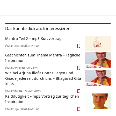
Alternative:
Das könnte dich auch interessieren
Mantra Teil 2 – mp3 Kurzvortrag
VOR 18 JAHREN
514 VIEWS
Geschichten zum Thema Mantra – Tägliche
Inspiration
VOR 2 JAHREN
548 VIEWS
Wie bei Arjuna fließt Gottes Segen und
Gnade jederzeit durch uns – Bhagavad Gita
XI 36
VOR 9 MONATEN
606 VIEWS
Kaltblütigkeit – mp3 Vortrag zur täglichen
Inspiration
VOR 11 JAHREN
476 VIEWS