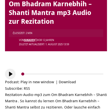
Om Bhadram Karnebhih –
Shanti Mantra mp3 Audio
zur Rezitation
LESEZEIT: 2 MIN
VON
SUKADEV
VOR 12 JAHREN
ZULETZT AKTUALISIERT: 1. AUGUST 2025 13:59
Audio-
Player
Podcast:
Play in new window
|
Download
Subscribe:
RSS
Rezitation-Audio-mp3 zum
Om Bhadram Karnebhih – Shanti
Mantra
. So kannst du lernen Om Bhadram Karnebhih –
Shanti Mantra selbst zu rezitieren. Oder lausche einfach