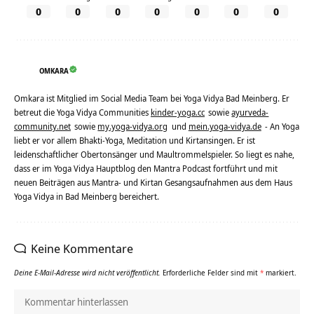
0
0
0
0
0
0
0
OMKARA
Omkara ist Mitglied im Social Media Team bei Yoga Vidya Bad Meinberg. Er
betreut die Yoga Vidya Communities
kinder-yoga.cc
sowie
ayurveda-
community.net
sowie
my.yoga-vidya.org
und
mein.yoga-vidya.de
- An Yoga
liebt er vor allem Bhakti-Yoga, Meditation und Kirtansingen. Er ist
leidenschaftlicher Obertonsänger und Maultrommelspieler. So liegt es nahe,
dass er im Yoga Vidya Hauptblog den Mantra Podcast fortführt und mit
neuen Beiträgen aus Mantra- und Kirtan Gesangsaufnahmen aus dem Haus
Yoga Vidya in Bad Meinberg bereichert.
Keine Kommentare
Deine E-Mail-Adresse wird nicht veröffentlicht.
Erforderliche Felder sind mit
*
markiert.