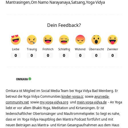
Mantrasingen
Om Namo Narayanaya
Satsang
Yoga Vidya
Dein Feedback?
Liebe
Traurig
Fröhlich
Schläfrig
Wütend
Überrascht
Zwinker
0
0
0
0
0
0
0
OMKARA
Omkara ist Mitglied im Social Media Team bei Yoga Vidya Bad Meinberg. Er
betreut die Yoga Vidya Communities
kinder-yoga.cc
sowie
ayurveda-
community.net
sowie
my.yoga-vidya.org
und
mein.yoga-vidya.de
- An Yoga
liebt er vor allem Bhakti-Yoga, Meditation und Kirtansingen. Er ist
leidenschaftlicher Obertonsänger und Maultrommelspieler. So liegt es nahe,
dass er im Yoga Vidya Hauptblog den Mantra Podcast fortführt und mit
neuen Beiträgen aus Mantra- und Kirtan Gesangsaufnahmen aus dem Haus