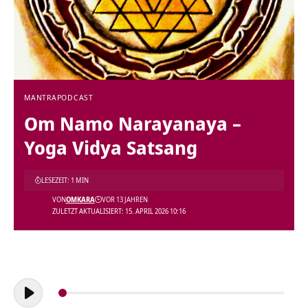
MANTRA
PODCAST
Om Namo Narayanaya –
Yoga Vidya Satsang
LESEZEIT: 1 MIN
VON
OMKARA
VOR 13 JAHREN
ZULETZT AKTUALISIERT: 15. APRIL 2026 10:16
Audio-
Player