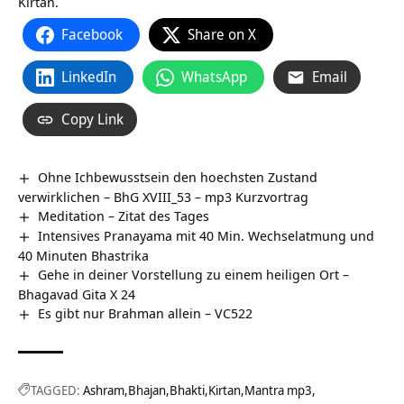
Kirtan.
Facebook
Share on X
LinkedIn
WhatsApp
Email
Copy Link
Ohne Ichbewusstsein den hoechsten Zustand
verwirklichen – BhG XVIII_53 – mp3 Kurzvortrag
Meditation – Zitat des Tages
Intensives Pranayama mit 40 Min. Wechselatmung und
40 Minuten Bhastrika
Gehe in deiner Vorstellung zu einem heiligen Ort –
Bhagavad Gita X 24
Es gibt nur Brahman allein – VC522
TAGGED:
Ashram
Bhajan
Bhakti
Kirtan
Mantra mp3