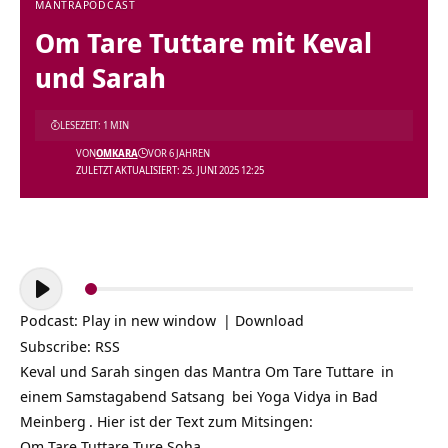
MANTRA
PODCAST
Om Tare Tuttare mit Keval
und Sarah
LESEZEIT: 1 MIN
VON
OMKARA
VOR 6 JAHREN
ZULETZT AKTUALISIERT: 25. JUNI 2025 12:25
Audio-
Player
Podcast:
Play in new window
|
Download
Subscribe:
RSS
Keval und Sarah singen das Mantra
Om Tare Tuttare
in
einem Samstagabend
Satsang
bei
Yoga Vidya in Bad
Meinberg
. Hier ist der Text zum Mitsingen:
Om Tare Tuttare Ture Soha