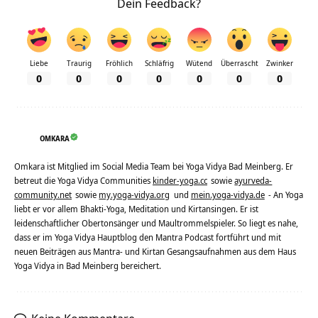
Dein Feedback?
Liebe
Traurig
Fröhlich
Schläfrig
Wütend
Überrascht
Zwinker
0
0
0
0
0
0
0
OMKARA
Omkara ist Mitglied im Social Media Team bei Yoga Vidya Bad Meinberg. Er
betreut die Yoga Vidya Communities
kinder-yoga.cc
sowie
ayurveda-
community.net
sowie
my.yoga-vidya.org
und
mein.yoga-vidya.de
- An Yoga
liebt er vor allem Bhakti-Yoga, Meditation und Kirtansingen. Er ist
leidenschaftlicher Obertonsänger und Maultrommelspieler. So liegt es nahe,
dass er im Yoga Vidya Hauptblog den Mantra Podcast fortführt und mit
neuen Beiträgen aus Mantra- und Kirtan Gesangsaufnahmen aus dem Haus
Yoga Vidya in Bad Meinberg bereichert.