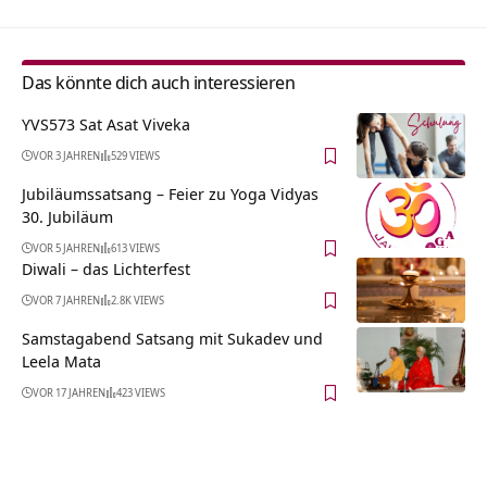
Das könnte dich auch interessieren
YVS573 Sat Asat Viveka
VOR 3 JAHREN
529 VIEWS
Jubiläumssatsang – Feier zu Yoga Vidyas
30. Jubiläum
VOR 5 JAHREN
613 VIEWS
Diwali – das Lichterfest
VOR 7 JAHREN
2.8K VIEWS
Samstagabend Satsang mit Sukadev und
Leela Mata
VOR 17 JAHREN
423 VIEWS