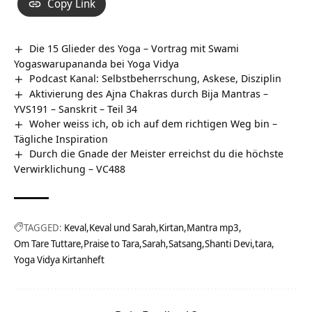
Copy Link
Die 15 Glieder des Yoga – Vortrag mit Swami
Yogaswarupananda bei Yoga Vidya
Podcast Kanal: Selbstbeherrschung, Askese, Disziplin
Aktivierung des Ajna Chakras durch Bija Mantras –
YVS191 – Sanskrit – Teil 34
Woher weiss ich, ob ich auf dem richtigen Weg bin –
Tägliche Inspiration
Durch die Gnade der Meister erreichst du die höchste
Verwirklichung – VC488
TAGGED:
Keval
Keval und Sarah
Kirtan
Mantra mp3
Om Tare Tuttare
Praise to Tara
Sarah
Satsang
Shanti Devi
tara
Yoga Vidya Kirtanheft