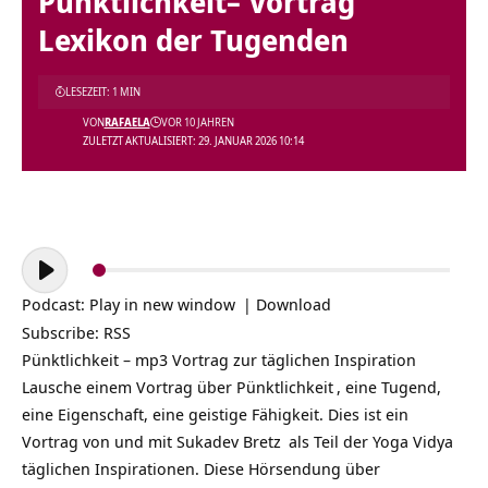
Pünktlichkeit– Vortrag
Lexikon der Tugenden
LESEZEIT: 1 MIN
VON
RAFAELA
VOR 10 JAHREN
ZULETZT AKTUALISIERT: 29. JANUAR 2026 10:14
Audio-
Player
Podcast:
Play in new window
|
Download
Subscribe:
RSS
Pünktlichkeit – mp3 Vortrag zur täglichen Inspiration
Lausche einem Vortrag über
Pünktlichkeit
, eine Tugend,
eine Eigenschaft, eine geistige Fähigkeit. Dies ist ein
Vortrag von und mit
Sukadev Bretz
als Teil der
Yoga Vidya
täglichen Inspirationen
. Diese Hörsendung über