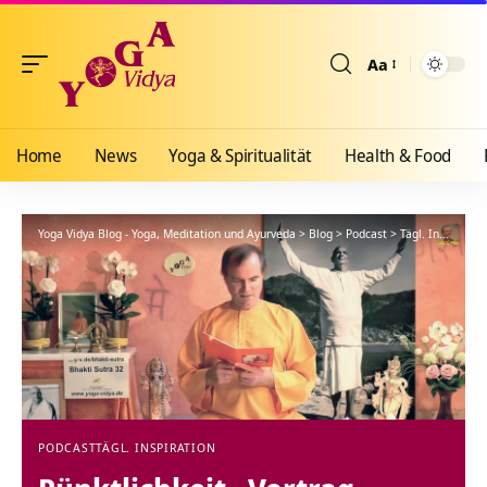
Aa
Größenänderun
Home
News
Yoga & Spiritualität
Health & Food
Yoga Vidya Blog - Yoga, Meditation und Ayurveda
>
Blog
>
Podcast
>
Tägl. Inspiration
PODCAST
TÄGL. INSPIRATION