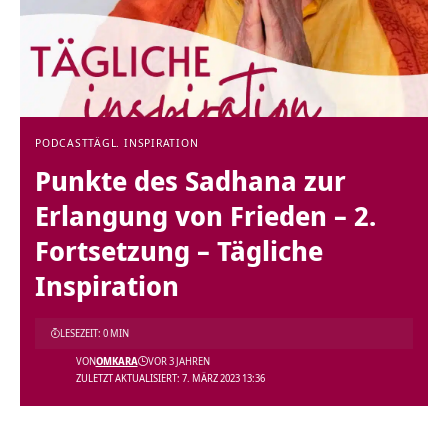
PODCAST
TÄGL. INSPIRATION
Punkte des Sadhana zur
Erlangung von Frieden – 2.
Fortsetzung – Tägliche
Inspiration
LESEZEIT: 0 MIN
VON
OMKARA
VOR 3 JAHREN
ZULETZT AKTUALISIERT: 7. MÄRZ 2023 13:36