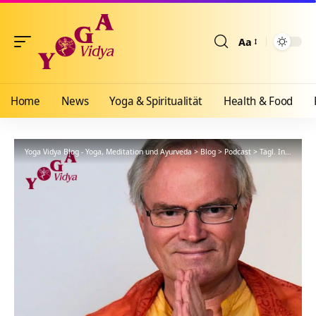
Aa
Größenänderun
Home
News
Yoga & Spiritualität
Health & Food
Yoga Vidya Blog - Yoga, Meditation und Ayurveda
>
Blog
>
Podcast
>
Tägl. Inspiration