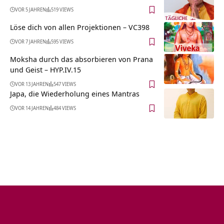
VOR 5 JAHREN
519 VIEWS
Löse dich von allen Projektionen – VC398
VOR 7 JAHREN
595 VIEWS
Moksha durch das absorbieren von Prana
und Geist – HYP.IV.15
VOR 13 JAHREN
547 VIEWS
Japa, die Wiederholung eines Mantras
VOR 14 JAHREN
484 VIEWS