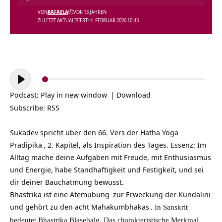
VON
RAFAELA
VOR 13 JAHREN
ZULETZT AKTUALISIERT: 4. FEBRUAR 2026 10:43
Audio-
Player
Podcast:
Play in new window
|
Download
Subscribe:
RSS
Sukadev spricht über den 66. Vers der
Hatha Yoga
Pradipika
, 2. Kapitel, als Inspiration des Tages. Essenz: Im
Alltag mache deine Aufgaben mit Freude, mit Enthusiasmus
und Energie, habe Standhaftigkeit und Festigkeit, und sei
dir deiner Bauchatmung bewusst.
Bhastrika ist eine
Atemübung
zur Erweckung der
Kundalini
und gehört zu den acht
Mahakumbhakas
.
In Sanskrit
bedeutet Bhastrika Blasebalg. Das charakteristische Merkmal