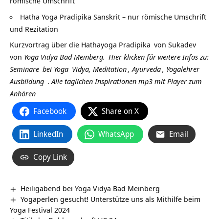
römische Umschrift
Hatha Yoga Pradipika Sanskrit – nur römische Umschrift
und Rezitation
Kurzvortrag über die
Hathayoga Pradipika
von
Sukadev
von
Yoga Vidya Bad Meinberg.
Hier klicken für weitere Infos zu:
Seminare
bei
Yoga
Vidya,
Meditation
,
Ayurveda
,
Yogalehrer
Ausbildung
.
Alle täglichen Inspirationen mp3 mit Player zum
Anhören
Facebook
Share on X
LinkedIn
WhatsApp
Email
Copy Link
Heiligabend bei Yoga Vidya Bad Meinberg
Yogaperlen gesucht! Unterstütze uns als Mithilfe beim
Yoga Festival 2024