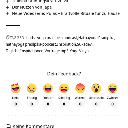
Titiksha Duldungskraft VC 24
Der Nutzen von Japa
Neue Videoserie: Pujas – kraftvolle Rituale für zu Hause
TAGGED:
hatha yoga pradipika podcast
Hathayoga Pradipika
hathayoga pradipika-podcast
Inspiration
Sukadev
Tägliche Inspirationen
Vorträge mp3
Yoga Vidya
Dein Feedback?
Liebe
Traurig
Fröhlich
Schläfrig
Wütend
Überrascht
Zwinker
0
0
0
0
0
0
0
Keine Kommentare