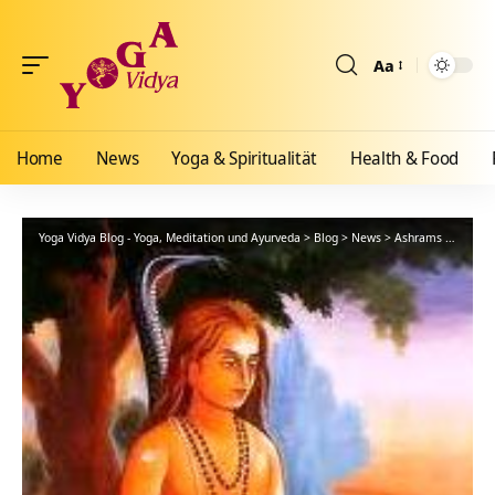
Aa
Größenänderun
Home
News
Yoga & Spiritualität
Health & Food
Yoga Vidya Blog - Yoga, Meditation und Ayurveda
>
Blog
>
News
>
Ashrams
>
Bad Me