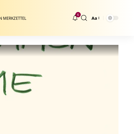
6
Aa
N MERKZETTEL
Größenänderung