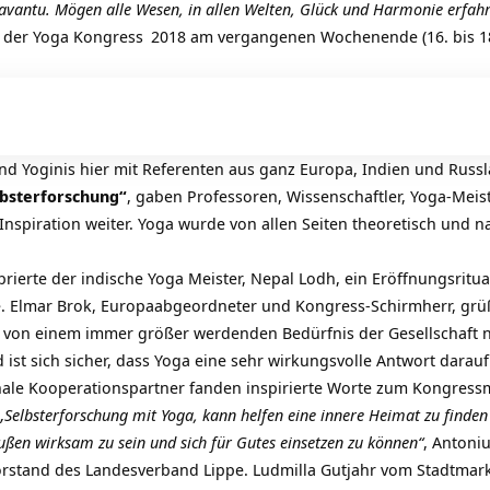
vantu. Mögen alle Wesen, in allen Welten, Glück und Harmonie erfah
 der
Yoga Kongress
2018 am vergangenen Wochenende (16. bis 18
nd Yoginis hier mit Referenten aus ganz Europa, Indien und Ru
lbsterforschung“
, gaben Professoren, Wissenschaftler, Yoga-Meis
Inspiration weiter. Yoga wurde von allen Seiten theoretisch und na
brierte der indische Yoga Meister, Nepal Lodh, ein Eröffnungsritua
e. Elmar Brok, Europaabgeordneter und Kongress-Schirmherr, grü
h von einem immer größer werdenden Bedürfnis der Gesellschaft 
st sich sicher, dass Yoga eine sehr wirkungsvolle Antwort darauf
nale Kooperationspartner fanden inspirierte Worte zum Kongress
„Selbsterforschung mit Yoga, kann helfen eine innere Heimat zu finden
ußen wirksam zu sein und sich für Gutes einsetzen zu können“
, Antoni
Vorstand des Landesverband Lippe. Ludmilla Gutjahr vom Stadtmar