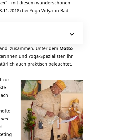
ren“
– mit diesem wunderschönen
.11.2018) bei
Yoga Vidya
in Bad
ssland zusammen. Unter dem
Motto
terInnen und Yoga-Spezialisten ihr
türlich auch praktisch beleuchtet,
l zur
ßte
nach
motto
 und
us
keting