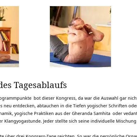
des Tagesablaufs
Programmpunkte
bot dieser Kongress, da war die Auswahl gar nicht
s neu entdecken, abtauchen in die Tiefen yogischer Schriften od
namik, yogische Praktiken aus der
Gheranda Samhita
oder vedant
 Klangyogastunde. Jeder stellte sich seine individuelle Mischu
fte über drei Kongress-Tage reichten. So war die persönliche Orga