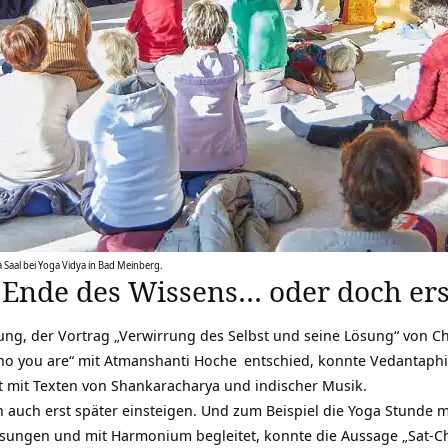
Saal bei Yoga Vidya in Bad Meinberg.
 Ende des Wissens… oder doch ers
ng, der Vortrag „Verwirrung des Selbst und seine Lösung“ von
C
o you are“ mit
Atmanshanti Hoche
entschied, konnte Vedantaphil
 mit Texten von Shankaracharya und indischer Musik.
n auch erst später einsteigen. Und zum Beispiel die Yoga Stunde 
gesungen und mit Harmonium begleitet, konnte die Aussage „
Sat-C