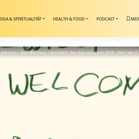
OGA & SPIRITUALITÄT
HEALTH & FOOD
PODCAST
MEI
>
Ashrams
>
Bad Meinberg
>
Rückblick: Der Yoga Kongress 2018 – Teil 1 von 3