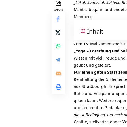
„Lokah Samastah Sukhino Bha
Mantra begann und endete
SHARE
Meinberg.
Inhalt
Zum 15. Mal kamen Yogis u
„Yoga – Forschung und Se
Wissen mit viel Freude und 
geübt und gefeiert.
Für einen guten Start
zele
Reinhaltung der 5 Element
aus Straßbourgh. Er sprac
Ruhe und Entspannung und i
geben kann. Weitere regio
und teilten ihre Gedanken:
die ist Bedingung, um nach a
Grothe, stellvertretender 