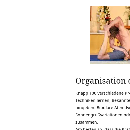
Organisation 
Knapp
100 verschiedene 
Techniken lernen, Bekannte
hingeben. Bipolare Atemdy
Sonnengrußvariationen oder
zusammen.
Am besten so, dass die Krä