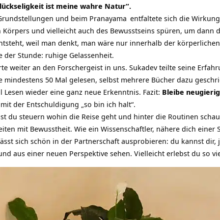
Glückseligkeit ist meine wahre Natur“.
Grundstellungen
und beim
Pranayama
entfaltete sich die Wirkun
 Körpers und vielleicht auch des Bewusstseins spüren, um dann 
entsteht, weil man denkt, man wäre nur innerhalb der körperliche
 der Stunde: ruhige Gelassenheit.
rte weiter an den Forschergeist in uns. Sukadev teilte seine Erfa
e mindestens 50 Mal gelesen, selbst mehrere Bücher dazu geschr
l Lesen wieder eine ganz neue Erkenntnis. Fazit:
Bleibe neugierig
it der Entschuldigung „so bin ich halt“.
st du steuern wohin die Reise geht und hinter die Routinen schau
iten mit Bewusstheit. Wie ein Wissenschaftler, nähere dich einer
ässt sich schön in der Partnerschaft ausprobieren: du kannst dir
nd aus einer neuen Perspektive sehen. Vielleicht erlebst du so vi