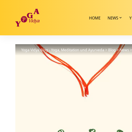
HOME
NEWS
Y
Yoga Vidya Blog - Yoga, Meditation und Ayurveda
>
Blog
>
News