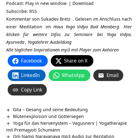
Podcast:
Play in new window
|
Download
Subscribe:
RSS
Kommentar von
Sukadev Bretz
. Gelesen im Anschluss nach
einer
Meditation
im
Haus Yoga Vidya Bad Meinberg.
Hier
klicken für weitere Infos zu:
Seminare
bei Yoga Vidya,
Ayurveda
,
Yogalehrer Ausbildung
Alle täglichen Inspirationen mp3 mit Player zum Anhören
Facebook
Share on X
LinkedIn
WhatsApp
Email
Copy Link
Gita – Gesang und seine Bedeutung
Blütenexplosion und Göttersegen
Yoga für das Nervenystem – Vagusnerv | Yogatherapie
mit Premajyoti Schumann
Om Namo Narayanaya mp3 Audio zur Rezitation