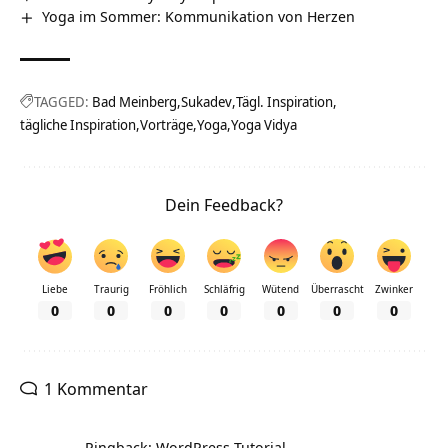
Yoga im Sommer: Kommunikation von Herzen
TAGGED:
Bad Meinberg
Sukadev
Tägl. Inspiration
tägliche Inspiration
Vorträge
Yoga
Yoga Vidya
Dein Feedback?
Liebe
Traurig
Fröhlich
Schläfrig
Wütend
Überrascht
Zwinker
0
0
0
0
0
0
0
1 Kommentar
Pingback: WordPress Tutorial