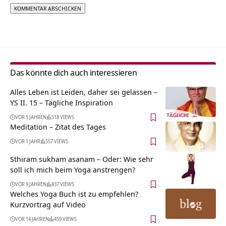
Alternative:
Das könnte dich auch interessieren
Alles Leben ist Leiden, daher sei gelassen –
YS II. 15 – Tägliche Inspiration
VOR 5 JAHREN
518 VIEWS
Meditation – Zitat des Tages
VOR 1 JAHR
557 VIEWS
Sthiram sukham asanam – Oder: Wie sehr
soll ich mich beim Yoga anstrengen?
VOR 9 JAHREN
837 VIEWS
Welches Yoga Buch ist zu empfehlen?
Kurzvortrag auf Video
VOR 14 JAHREN
459 VIEWS