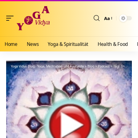
Aa
Größenänderun
Home
News
Yoga & Spiritualität
Health & Food
Yoga Vidya Blog - Yoga, Meditation und Ayurveda
>
Blog
>
Podcast
>
Tägl. Inspiration