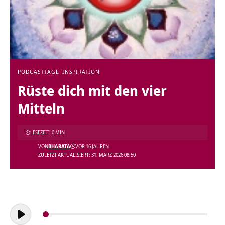
PODCAST
TÄGL. INSPIRATION
Rüste dich mit den vier
Mitteln
LESEZEIT: 0 MIN
VON
BHARATA
VOR 16 JAHREN
ZULETZT AKTUALISIERT: 31. MÄRZ 2026 08:50
Audio-
Player