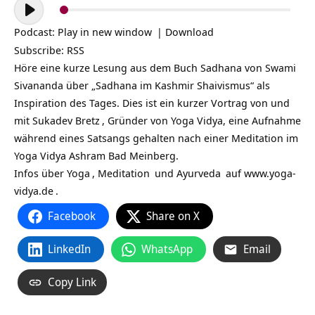
Audio-
Player
Podcast:
Play in new window
|
Download
Subscribe:
RSS
Höre eine kurze Lesung aus dem Buch Sadhana von Swami
Sivananda über „Sadhana im Kashmir Shaivismus“ als
Inspiration des Tages. Dies ist ein kurzer Vortrag von und
mit
Sukadev Bretz
, Gründer von Yoga Vidya, eine Aufnahme
während eines Satsangs gehalten nach einer Meditation im
Yoga Vidya Ashram Bad Meinberg.
Infos über
Yoga
,
Meditation
und
Ayurveda
auf
www.yoga-
vidya.de
.
Facebook
Share on X
LinkedIn
WhatsApp
Email
Copy Link