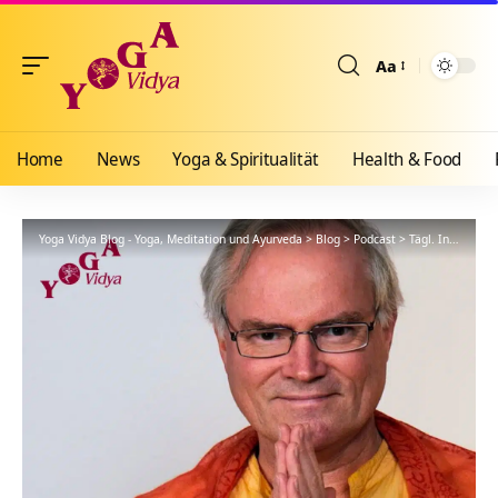
Aa
Größenänderun
Home
News
Yoga & Spiritualität
Health & Food
Yoga Vidya Blog - Yoga, Meditation und Ayurveda
>
Blog
>
Podcast
>
Tägl. Inspiration