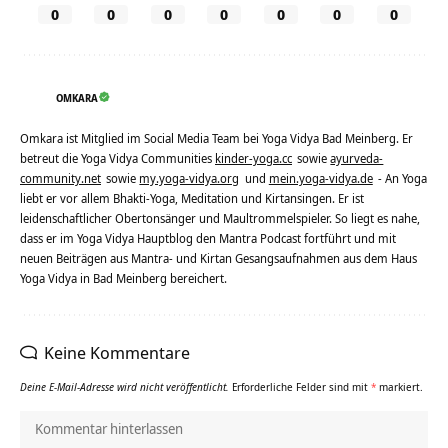
0
0
0
0
0
0
0
OMKARA
Omkara ist Mitglied im Social Media Team bei Yoga Vidya Bad Meinberg. Er
betreut die Yoga Vidya Communities
kinder-yoga.cc
sowie
ayurveda-
community.net
sowie
my.yoga-vidya.org
und
mein.yoga-vidya.de
- An Yoga
liebt er vor allem Bhakti-Yoga, Meditation und Kirtansingen. Er ist
leidenschaftlicher Obertonsänger und Maultrommelspieler. So liegt es nahe,
dass er im Yoga Vidya Hauptblog den Mantra Podcast fortführt und mit
neuen Beiträgen aus Mantra- und Kirtan Gesangsaufnahmen aus dem Haus
Yoga Vidya in Bad Meinberg bereichert.
Keine Kommentare
Deine E-Mail-Adresse wird nicht veröffentlicht.
Erforderliche Felder sind mit
*
markiert.