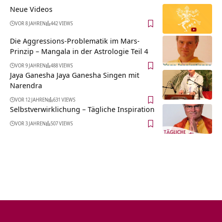
Neue Videos
VOR 8 JAHREN
442 VIEWS
Die Aggressions-Problematik im Mars-
Prinzip – Mangala in der Astrologie Teil 4
VOR 9 JAHREN
488 VIEWS
Jaya Ganesha Jaya Ganesha Singen mit
Narendra
VOR 12 JAHREN
631 VIEWS
Selbstverwirklichung – Tägliche Inspiration
VOR 3 JAHREN
507 VIEWS