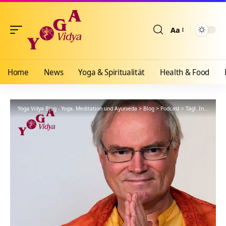
Aa
Größenänderun
Home
News
Yoga & Spiritualität
Health & Food
Yoga Vidya Blog - Yoga, Meditation und Ayurveda
>
Blog
>
Podcast
>
Tägl. Inspiration