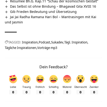
Resümee Bh.G. Kap.11 “Schau der kosmischen Gestalt”
Das Selbst ist ohne Bindung – Bhagavad Gita XVIII 16
Gib Frieden Bedeutung und Übersetzung
Jai Jai Radha Ramana Hari Bol – Mantrasingen mit Kai
und Jasmin
TAGGED:
Inspiration
Podcast
Sukadev
Tägl. Inspiration
Tägliche Inspirationen
Vorträge mp3
Dein Feedback?
Liebe
Traurig
Fröhlich
Schläfrig
Wütend
Überrascht
Zwinker
0
0
0
0
0
0
0