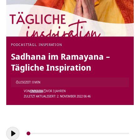
PODCAST
TÄGL. INSPIRATION
Sadhana im Ramayana –
Tägliche Inspiration
LESEZEIT: 0 MIN
VON
OMKARA
VOR 3 JAHREN
ZULETZT AKTUALISIERT: 2. NOVEMBER 2022 06:46
Audio-
Player