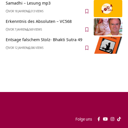
Samadhi – Lesung mp3
VOR 18 JAHREN
513 VIEWS
Erkenntnis des Absoluten – VC568
VOR 7 JAHREN
569 VIEWS
Entsage falschem Stolz- Bhakti Sutra 49
VOR 12 JAHREN
586 VIEWS
Folge uns