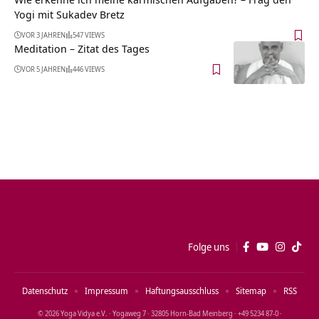
Yogi mit Sukadev Bretz
VOR 3 JAHREN
547 VIEWS
Meditation – Zitat des Tages
VOR 5 JAHREN
446 VIEWS
Folge uns
Datenschutz
Impressum
Haftungsausschluss
Sitemap
RSS
© 2026 Yoga Vidya e.V. · Yogaweg 7 · 32805 Horn‑Bad Meinberg · +49 5234 87‑0 ·