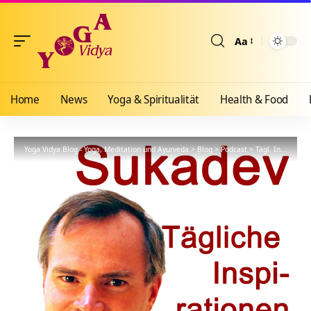
Aa
Größenänderun
Home
News
Yoga & Spiritualität
Health & Food
Yoga Vidya Blog - Yoga, Meditation und Ayurveda
>
Blog
>
Podcast
>
Tägl. Inspiration