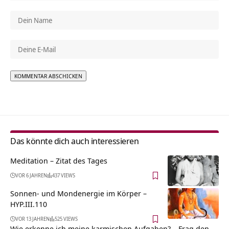
Alternative:
Das könnte dich auch interessieren
Meditation – Zitat des Tages
VOR 6 JAHREN
437 VIEWS
Sonnen- und Mondenergie im Körper –
HYP.III.110
VOR 13 JAHREN
525 VIEWS
Wie erkenne ich meine karmischen Aufgaben? – Frag den