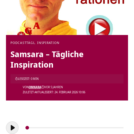
PODCAST
TÄGL. INSPIRATION
Samsara – Tägliche
Inspiration
LESEZEIT: 0 MIN
VON
OMKARA
VOR 5 JAHREN
ZULETZT AKTUALISIERT: 24. FEBRUAR 2026 10:06
Audio-
Player