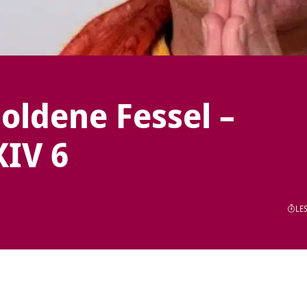
goldene Fessel –
XIV 6
LES