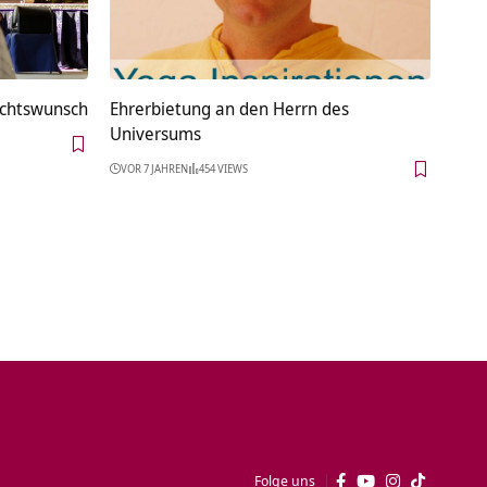
achtswunsch
Ehrerbietung an den Herrn des
Universums
VOR 7 JAHREN
454 VIEWS
Folge uns