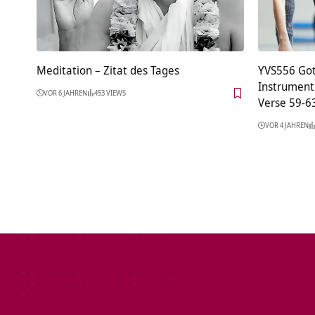
Meditation – Zitat des Tages
YVS556 Gott
Instrument
VOR 6 JAHREN
453 VIEWS
Verse 59-6
VOR 4 JAHREN