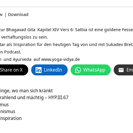
ow
|
Download
zur
Bhagavad Gita
Kapitel XIV Vers 6: Sattva ist eine goldene Fesse
 verhaftungslos zu sein.
tar als Inspiration für den heutigen Tag von und mit
Sukadev Bret
en Podcast.
n
und
Ayurveda
auf
www.yoga-vidya.de
Share on X
LinkedIn
WhatsApp
Em
inge, wo man sich kränkt
rahlend und mächtig – HYP.III.67
smus
anismus
Inspiration