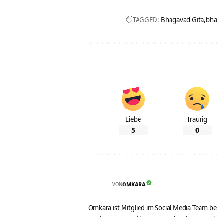
TAGGED:
Bhagavad Gita
bha
Liebe
Traurig
5
0
VON
OMKARA
Omkara ist Mitglied im Social Media Team b