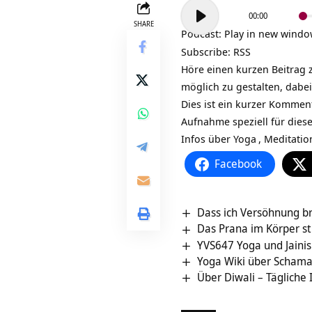
Audio-
00:00
Player
SHARE
Podcast:
Play in new wind
Subscribe:
RSS
Höre einen kurzen Beitrag 
möglich zu gestalten, dabei
Dies ist ein kurzer Kommen
Aufnahme speziell für dies
Infos über
Yoga
,
Meditatio
Facebook
Dass ich Versöhnung br
Das Prana im Körper st
YVS647 Yoga und Jaini
Yoga Wiki über Scham
Über Diwali – Tägliche 