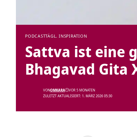
PODCAST
TÄGL. INSPIRATION
Sattva ist eine 
Bhagavad Gita 
VON
OMKARA
VOR 5 MONATEN
ZULETZT AKTUALISIERT: 1. MÄRZ 2026 05:30