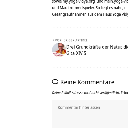
sowie
my.yoga-vidya.org
und
mein.yoga-vi
und Maultrommelspieler. So liegt es nahe, 
Gesangsaufnahmen aus dem Haus Yoga Vidya
VORHERIGER ARTIKEL
Drei Grundkräfte der Natur, d
Gita XIV 5
Keine Kommentare
Deine E-Mail-Adresse wird nicht veröffentlicht.
Erfo