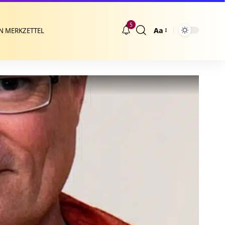
5
Aa
N MERKZETTEL
Größenänderung