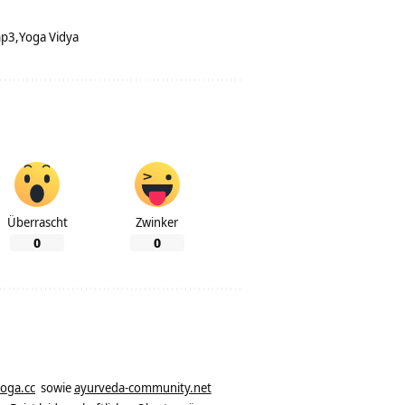
mp3
Yoga Vidya
Überrascht
Zwinker
0
0
yoga.cc
sowie
ayurveda-community.net