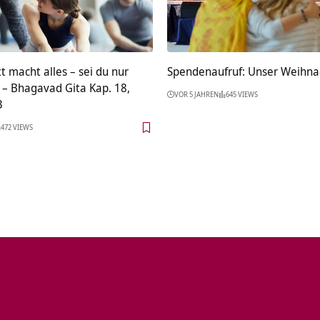
 macht alles – sei du nur
Spendenaufruf: Unser Weihn
 – Bhagavad Gita Kap. 18,
VOR 5 JAHREN
645 VIEWS
3
472 VIEWS