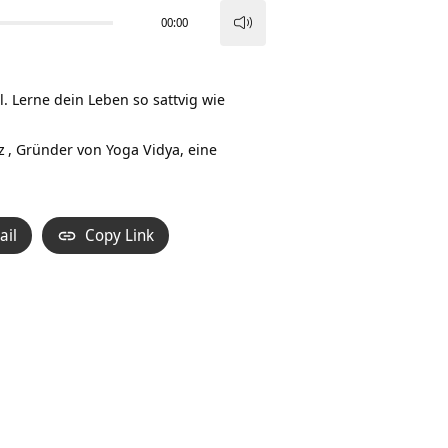
00:00
Pfeiltasten
Hoch/Runter
benutzen,
l. Lerne dein Leben so sattvig wie
um
die
z
, Gründer von Yoga Vidya, eine
Lautstärke
zu
regeln.
ail
Copy Link