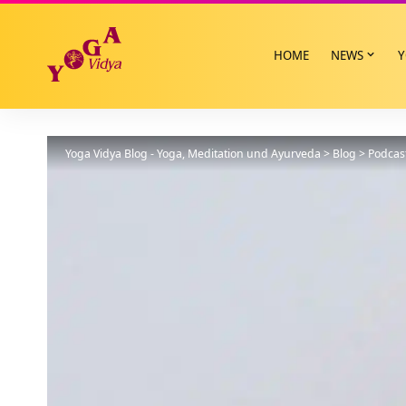
HOME
NEWS
Y
Yoga Vidya Blog - Yoga, Meditation und Ayurveda
>
Blog
>
Podcas