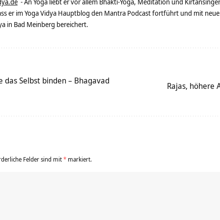
dya.de
- An Yoga liebt er vor allem Bhakti-Yoga, Meditation und Kirtansingen
dass er im Yoga Vidya Hauptblog den Mantra Podcast fortführt und mit neue
 in Bad Meinberg bereichert.
ie das Selbst binden – Bhagavad
Rajas, höhere A
rderliche Felder sind mit
*
markiert.