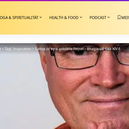
OGA & SPIRITUALITÄT
HEALTH & FOOD
PODCAST
MEI
t
>
Tägl. Inspiration
>
Sattva ist eine goldene Fessel – Bhagavad Gita XIV 6