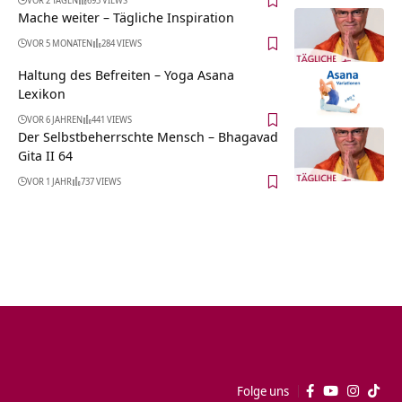
Mache weiter – Tägliche Inspiration
VOR 5 MONATEN
284 VIEWS
Haltung des Befreiten – Yoga Asana
Lexikon
VOR 6 JAHREN
441 VIEWS
Der Selbstbeherrschte Mensch – Bhagavad
Gita II 64
VOR 1 JAHR
737 VIEWS
Folge uns