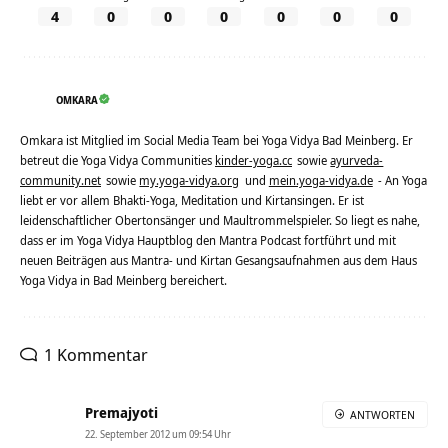
4
0
0
0
0
0
0
OMKARA
Omkara ist Mitglied im Social Media Team bei Yoga Vidya Bad Meinberg. Er
betreut die Yoga Vidya Communities
kinder-yoga.cc
sowie
ayurveda-
community.net
sowie
my.yoga-vidya.org
und
mein.yoga-vidya.de
- An Yoga
liebt er vor allem Bhakti-Yoga, Meditation und Kirtansingen. Er ist
leidenschaftlicher Obertonsänger und Maultrommelspieler. So liegt es nahe,
dass er im Yoga Vidya Hauptblog den Mantra Podcast fortführt und mit
neuen Beiträgen aus Mantra- und Kirtan Gesangsaufnahmen aus dem Haus
Yoga Vidya in Bad Meinberg bereichert.
1 Kommentar
Premajyoti
ANTWORTEN
22. September 2012 um 09:54 Uhr