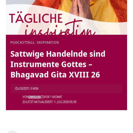
PODCAST
TÄGL. INSPIRATION
Sattwige Handelnde sind
Instrumente Gottes –
Bhagavad Gita XVIII 26
LESEZEIT: 0 MIN
VON
OMKARA
VOR 1 MONAT
ZULETZT AKTUALISIERT: 1. JULI 2026 05:30