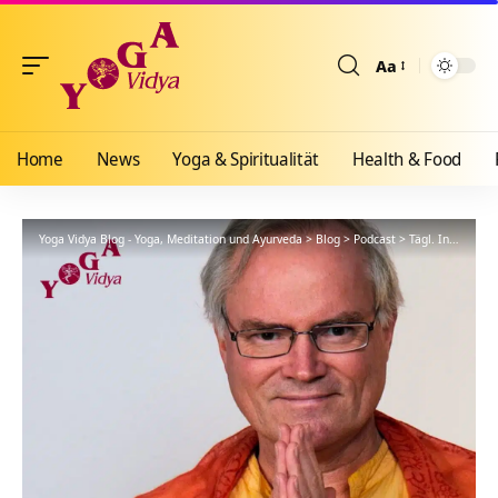
Aa
Größenänderun
Home
News
Yoga & Spiritualität
Health & Food
Yoga Vidya Blog - Yoga, Meditation und Ayurveda
>
Blog
>
Podcast
>
Tägl. Inspiration