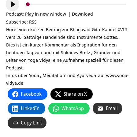
Audio-
Player
Podcast:
Play in new window
|
Download
Subscribe:
RSS
Höre einen kurzen Beitrag zur
Bhagavad Gita
Kapitel XVIII
Vers 26: Sattwige Handelnde sind Instrumente Gottes.
Dies ist ein kurzer Kommentar als Inspiration für den
heutigen Tag von und mit
Sukadev Bretz
, Gründer und
Leiter von Yoga Vidya, eine Aufnahme speziell für diesen
Podcast.
Infos über
Yoga
,
Meditation
und
Ayurveda
auf
www.yoga-
vidya.de
Facebook
Share on X
LinkedIn
WhatsApp
Email
Copy Link