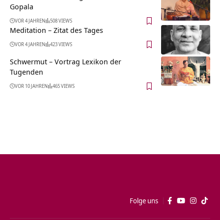
Gopala
VOR 4 JAHREN
508 VIEWS
Meditation – Zitat des Tages
VOR 4 JAHREN
423 VIEWS
Schwermut – Vortrag Lexikon der
Tugenden
VOR 10 JAHREN
465 VIEWS
Folge uns