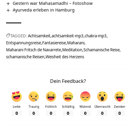
Gestern war Mahasamadhi – Fotoshow
Ayurveda erleben in Hamburg
TAGGED:
Achtsamkeit
achtsamkeit-mp3
chakra-mp3
Entspannungsreise
Fantasiereise
Maharani
Maharani Fritsch de Navarrete
Meditation
Schamanische Reise
schamanische Reisen
Weisheit des Herzens
Dein Feedback?
Liebe
Traurig
Fröhlich
Schläfrig
Wütend
Überrascht
Zwinker
0
0
0
0
0
0
0