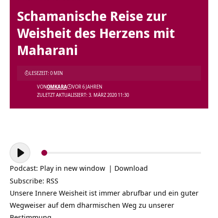
Schamanische Reise zur
Weisheit des Herzens mit
Maharani
LESEZEIT: 0 MIN
VON
OMKARA
VOR 6 JAHREN
ZULETZT AKTUALISIERT: 3. MÄRZ 2020 11:30
Audio-
Player
Podcast:
Play in new window
|
Download
Subscribe:
RSS
Unsere Innere Weisheit ist immer abrufbar und ein guter
Wegweiser auf dem dharmischen Weg zu unserer
Bestimmung.