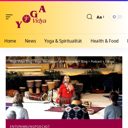
Aa
Größenänderun
Home
News
Yoga & Spiritualität
Health & Food
Yoga Vidya Blog - Yoga, Meditation und Ayurveda
>
Blog
>
Podcast
>
Entspannung
>
ENTSPANNUNG
PODCAST