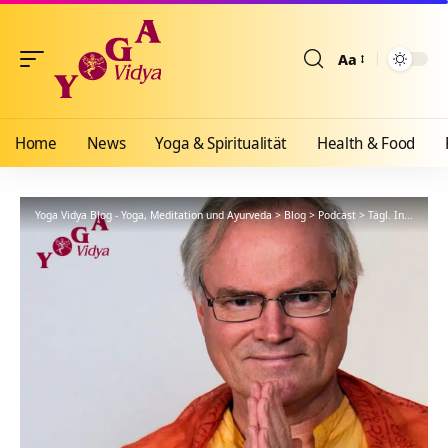
Aa
Größenänderun
Home
News
Yoga & Spiritualität
Health & Food
Yoga Vidya Blog - Yoga, Meditation und Ayurveda
>
Blog
>
Podcast
>
Tägl. Inspiration