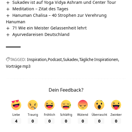
Sukadev ist auf Yoga Vidya Ashram und Center Tour
Meditation – Zitat des Tages
Hanuman Chalisa – 40 Strophen zur Verehrung
Hanuman
71 Wie ein Meister Gelassenheit lehrt
Ayurvedareisen Deutschland
TAGGED:
Inspiration
Podcast
Sukadev
Tägliche Inspirationen
Vorträge mp3
Dein Feedback?
Liebe
Traurig
Fröhlich
Schläfrig
Wütend
Überrascht
Zwinker
4
0
0
0
0
0
0