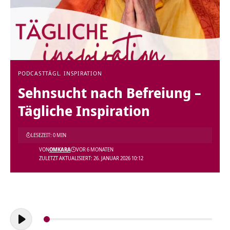
PODCAST
TÄGL. INSPIRATION
Sehnsucht nach Befreiung –
Tägliche Inspiration
LESEZEIT: 0 MIN
VON
OMKARA
VOR 6 MONATEN
ZULETZT AKTUALISIERT: 26. JANUAR 2026 10:12
Audio-
Player