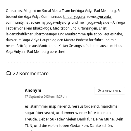
Omkara ist Mitglied im Social Media Team bei Yoga Vidya Bad Meinberg. Er
betreut die Yoga Vidya Communities
kinder-yoga.cc
sowie
ayurveda-
community.net
sowie
my.yoga-vidya.org
und
mein.yoga-vidya.de
- An Yoga
liebt er vor allem Bhakti-Yoga, Meditation und Kirtansingen. Er ist
leidenschaftlicher Obertonsänger und Maultrommelspieler. So liegt es nahe,
dass er im Yoga Vidya Hauptblog den Mantra Podcast fortführt und mit
neuen Beiträgen aus Mantra- und Kirtan Gesangsaufnahmen aus dem Haus
Yoga Vidya in Bad Meinberg bereichert.
22 Kommentare
Anonym
ANTWORTEN
17. September 2025 um 11:27 Uhr
es ist immmer inspirierend, herausfordernd, manchmal
sogar überrascht, und immer wieder höre ich es mit
Freude. Lieber Sukadev, vielen Dank für Deine Mühe, Dein
TUN, und die vielen lieben Gedanken. Danke schön.