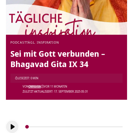
PODCAST
TÄGL. INSPIRATION
Sei mit Gott verbunden –
Bhagavad Gita IX 34
LESEZEIT: 0 MIN
VON
OMKARA
VOR 11 MONATEN
ZULETZT AKTUALISIERT: 17. SEPTEMBER 2025 05:31
Audio-
Player