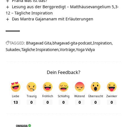
Prana was ist das?
Lesung aus der Bergpredigt – Matthäusevangelium 5,3-
12 – Tägliche Inspiration
Das Mantra Gajananam mit Erläuterungen
TAGGED:
Bhagavad Gita
bhagavad-gita-podcast
Inspiration
Sukadev
Tägliche Inspirationen
Vorträge
Yoga Vidya
Dein Feedback?
Liebe
Traurig
Fröhlich
Schläfrig
Wütend
Überrascht
Zwinker
13
0
0
0
0
0
0
OMKARA