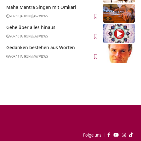
Maha Mantra Singen mit Omkari
VOR 18 JAHREN
457 VIEWS
Gehe über alles hinaus
VOR 16 JAHREN
568 VIEWS
Gedanken bestehen aus Worten
VOR 11 JAHREN
467 VIEWS
Folge uns