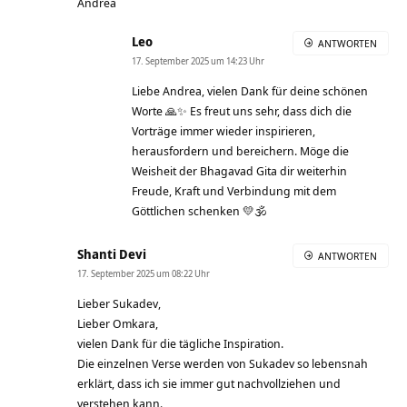
Andrea
Leo
ANTWORTEN
17. September 2025 um 14:23 Uhr
Liebe Andrea, vielen Dank für deine schönen
Worte 🙏✨ Es freut uns sehr, dass dich die
Vorträge immer wieder inspirieren,
herausfordern und bereichern. Möge die
Weisheit der Bhagavad Gita dir weiterhin
Freude, Kraft und Verbindung mit dem
Göttlichen schenken 💛🕉
Shanti Devi
ANTWORTEN
17. September 2025 um 08:22 Uhr
Lieber Sukadev,
Lieber Omkara,
vielen Dank für die tägliche Inspiration.
Die einzelnen Verse werden von Sukadev so lebensnah
erklärt, dass ich sie immer gut nachvollziehen und
verstehen kann.