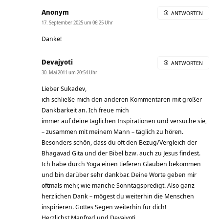
Anonym
ANTWORTEN
17. September 2025 um 06:25 Uhr
Danke!
Devajyoti
ANTWORTEN
30. Mai 2011 um 20:54 Uhr
Lieber Sukadev,
ich schließe mich den anderen Kommentaren mit großer
Dankbarkeit an. Ich freue mich
immer auf deine täglichen Inspirationen und versuche sie,
– zusammen mit meinem Mann – täglich zu hören.
Besonders schön, dass du oft den Bezug/Vergleich der
Bhagavad Gita und der Bibel bzw. auch zu Jesus findest.
Ich habe durch Yoga einen tieferen Glauben bekommen
und bin darüber sehr dankbar. Deine Worte geben mir
oftmals mehr, wie manche Sonntagspredigt. Also ganz
herzlichen Dank – mögest du weiterhin die Menschen
inspirieren. Gottes Segen weiterhin für dich!
Herzlichst Manfred und Devajyoti