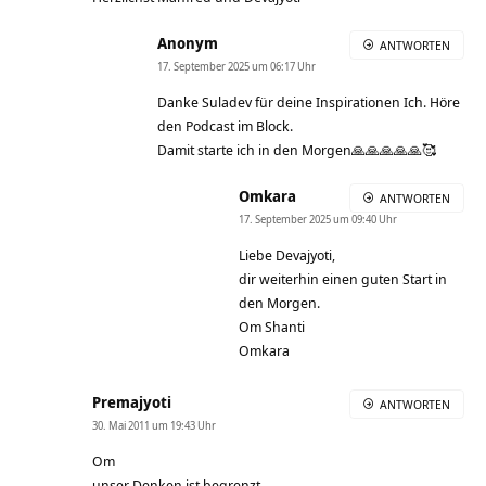
Anonym
ANTWORTEN
17. September 2025 um 06:17 Uhr
Danke Suladev für deine Inspirationen Ich. Höre
den Podcast im Block.
Damit starte ich in den Morgen🙏🙏🙏🙏🙏🥰
Omkara
ANTWORTEN
17. September 2025 um 09:40 Uhr
Liebe Devajyoti,
dir weiterhin einen guten Start in
den Morgen.
Om Shanti
Omkara
Premajyoti
ANTWORTEN
30. Mai 2011 um 19:43 Uhr
Om
unser Denken ist begrenzt,