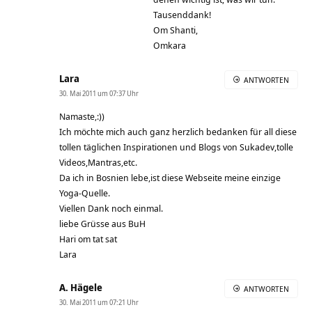
Tausenddank!
Om Shanti,
Omkara
Lara
ANTWORTEN
30. Mai 2011 um 07:37 Uhr
Namaste,:))
Ich möchte mich auch ganz herzlich bedanken für all diese
tollen täglichen Inspirationen und Blogs von Sukadev,tolle
Videos,Mantras,etc.
Da ich in Bosnien lebe,ist diese Webseite meine einzige
Yoga-Quelle.
Viellen Dank noch einmal.
liebe Grüsse aus BuH
Hari om tat sat
Lara
A. Hägele
ANTWORTEN
30. Mai 2011 um 07:21 Uhr