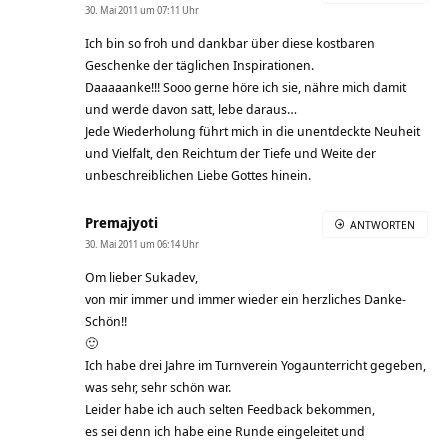
30. Mai 2011 um 07:11 Uhr
Ich bin so froh und dankbar über diese kostbaren
Geschenke der täglichen Inspirationen.
Daaaaanke!!! Sooo gerne höre ich sie, nähre mich damit
und werde davon satt, lebe daraus…
Jede Wiederholung führt mich in die unentdeckte Neuheit
und Vielfalt, den Reichtum der Tiefe und Weite der
unbeschreiblichen Liebe Gottes hinein.
Premajyoti
ANTWORTEN
30. Mai 2011 um 06:14 Uhr
Om lieber Sukadev,
von mir immer und immer wieder ein herzliches Danke-
Schön!!
🙂
Ich habe drei Jahre im Turnverein Yogaunterricht gegeben,
was sehr, sehr schön war.
Leider habe ich auch selten Feedback bekommen,
es sei denn ich habe eine Runde eingeleitet und