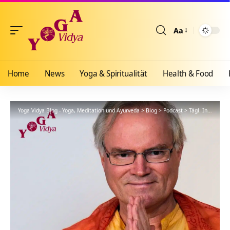
Aa
Größenänderun
Home
News
Yoga & Spiritualität
Health & Food
Yoga Vidya Blog - Yoga, Meditation und Ayurveda
>
Blog
>
Podcast
>
Tägl. Inspiration