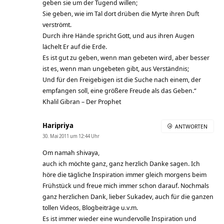
geben sie um der Tugend willen;
Sie geben, wie im Tal dort drüben die Myrte ihren Duft
verströmt.
Durch ihre Hände spricht Gott, und aus ihren Augen
lächelt Er auf die Erde.
Es ist gut zu geben, wenn man gebeten wird, aber besser
ist es, wenn man ungebeten gibt, aus Verständnis;
Und für den Freigebigen ist die Suche nach einem, der
empfangen soll, eine größere Freude als das Geben.“
Khalil Gibran – Der Prophet
Haripriya
ANTWORTEN
30. Mai 2011 um 12:44 Uhr
Om namah shivaya,
auch ich möchte ganz, ganz herzlich Danke sagen. Ich
höre die tägliche Inspiration immer gleich morgens beim
Frühstück und freue mich immer schon darauf. Nochmals
ganz herzlichen Dank, lieber Sukadev, auch für die ganzen
tollen Videos, Blogbeiträge u.v.m.
Es ist immer wieder eine wundervolle Inspiration und