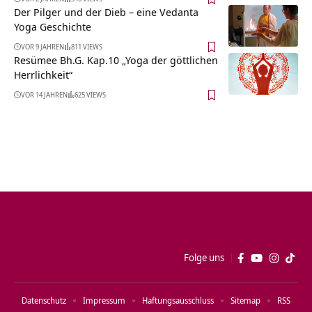
Der Pilger und der Dieb – eine Vedanta
Yoga Geschichte
VOR 9 JAHREN
811 VIEWS
Resümee Bh.G. Kap.10 „Yoga der göttlichen
Herrlichkeit“
VOR 14 JAHREN
625 VIEWS
Folge uns
Datenschutz
Impressum
Haftungsausschluss
Sitemap
RSS