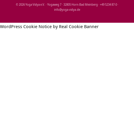
© 2026 Yoga Vidya e.V. · Yogaweg 7 · 32805 Horn‑Bad Meinberg · +49 5234 87‑0 ·
info@yoga‑vidya.de
WordPress Cookie Notice by Real Cookie Banner