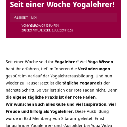
Seit einer Woche Yogalehrer!
LESEZEIT: 1 MIN
VON
NYIMA
VOR 13 JAHREN
ZULETZT AKTUALISIERT: 3. JULI 2018 13:55
Seit einer Woche seid ihr
Yogalehrer!
Viel
Yoga Wissen
habt ihr erfahren, tief im Inneren die
Veränderungen
gespürt im Verlauf der Yogalehrerausbildung. Und nun
wieder zu Hause? Jetzt ist die
tägliche Yogapraxis
der
nächste Schritt. So verliert sich der rote Faden nicht. Denn
die
eigene tägliche Praxis ist der rote Faden.
Wir wünschen Euch alles Gute und viel Inspiration, viel
Freude und Erfolg als Yogalehrer
. Diese Ausbildung
wurde in
Bad Meinberg
von
Sitaram
geleitet.
Er ist
langjähriger Yogalehrer- und -Ausbilder bei
Yoga Vidya