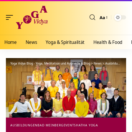
Aa
Größenänderun
Home
News
Yoga & Spiritualität
Health & Food
Yoga Vidya Blog - Yoga, Meditation und Ayurveda
>
Blog
>
News
>
Ausbildungen
>
Se
AUSBILDUNGEN
BAD MEINBERG
EVENTS
HATHA YOGA