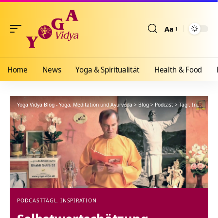
Aa
Größenänderun
Home
News
Yoga & Spiritualität
Health & Food
Yoga Vidya Blog - Yoga, Meditation und Ayurveda
>
Blog
>
Podcast
>
Tägl. Inspiration
PODCAST
TÄGL. INSPIRATION