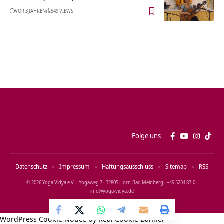
VOR 3 JAHREN
549 VIEWS
Folge uns
Datenschutz
Impressum
Haftungsausschluss
Sitemap
RSS
© 2026 Yoga Vidya e.V. · Yogaweg 7 · 32805 Horn‑Bad Meinberg · +49 5234 87‑0 ·
info@yoga‑vidya.de
WordPress Cookie Notice by Real Cookie Banner