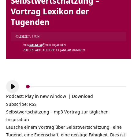
Selbstwertschätzung –
Vortrag Lexikon der
Tugenden
LESEZEIT: 1 MIN
VON
RAFAELA
VOR 10 JAHREN
ZULETZT AKTUALISIERT: 13. JANUAR 2026 09:21
Audio-
Player
Podcast:
Play in new window
|
Download
Subscribe:
RSS
Selbstwertschätzung – mp3 Vortrag zur täglichen
Inspiration
Lausche einem Vortrag über
Selbstwertschätzung
, eine
Tugend, eine Eigenschaft, eine geistige Fähigkeit. Dies ist