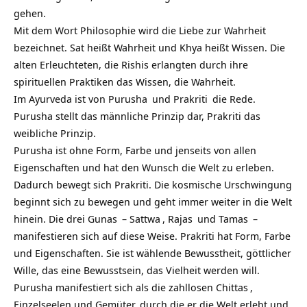
gehen.
Mit dem Wort Philosophie wird die Liebe zur
Wahrheit
bezeichnet. Sat heißt Wahrheit und Khya heißt Wissen. Die
alten Erleuchteten, die Rishis erlangten durch ihre
spirituellen Praktiken das Wissen, die Wahrheit.
Im Ayurveda ist von
Purusha
und
Prakriti
die Rede.
Purusha stellt das männliche Prinzip dar, Prakriti das
weibliche Prinzip.
Purusha ist ohne Form, Farbe und jenseits von allen
Eigenschaften und hat den Wunsch die Welt zu erleben.
Dadurch bewegt sich Prakriti. Die kosmische Urschwingung
beginnt sich zu bewegen und geht immer weiter in die Welt
hinein. Die
drei Gunas
–
Sattwa
,
Rajas
und
Tamas
–
manifestieren sich auf diese Weise. Prakriti hat Form, Farbe
und Eigenschaften. Sie ist wählende Bewusstheit, göttlicher
Wille, das eine Bewusstsein, das Vielheit werden will.
Purusha manifestiert sich als die zahllosen
Chittas
,
Einzelseelen und Gemüter, durch die er die Welt erlebt und