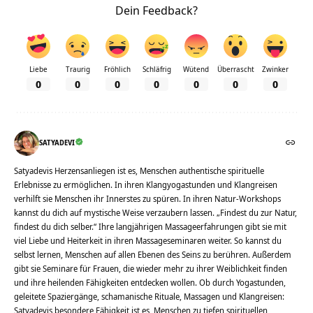
Dein Feedback?
Liebe
Traurig
Fröhlich
Schläfrig
Wütend
Überrascht
Zwinker
0
0
0
0
0
0
0
SATYADEVI
Satyadevis Herzensanliegen ist es, Menschen authentische spirituelle
Erlebnisse zu ermöglichen. In ihren Klangyogastunden und Klangreisen
verhilft sie Menschen ihr Innerstes zu spüren. In ihren Natur-Workshops
kannst du dich auf mystische Weise verzaubern lassen. „Findest du zur Natur,
findest du dich selber.“ Ihre langjährigen Massageerfahrungen gibt sie mit
viel Liebe und Heiterkeit in ihren Massageseminaren weiter. So kannst du
selbst lernen, Menschen auf allen Ebenen des Seins zu berühren. Außerdem
gibt sie Seminare für Frauen, die wieder mehr zu ihrer Weiblichkeit finden
und ihre heilenden Fähigkeiten entdecken wollen. Ob durch Yogastunden,
geleitete Spaziergänge, schamanische Rituale, Massagen und Klangreisen:
Satyadevis besondere Fähigkeit ist es, Menschen zu tiefen spirituellen