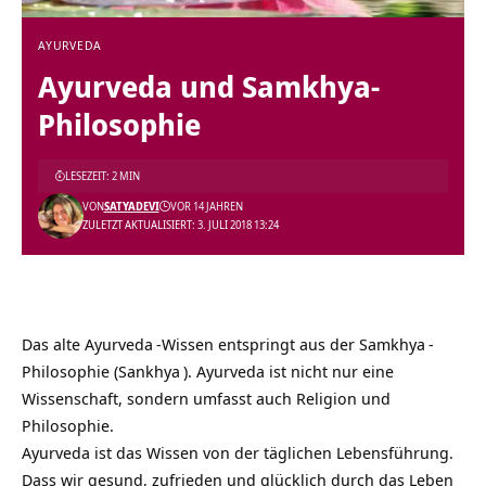
AYURVEDA
Ayurveda und Samkhya-
Philosophie
LESEZEIT: 2 MIN
VON
SATYADEVI
VOR 14 JAHREN
ZULETZT AKTUALISIERT: 3. JULI 2018 13:24
Das alte
Ayurveda
-Wissen entspringt aus der
Samkhya
-
Philosophie (
Sankhya
). Ayurveda ist nicht nur eine
Wissenschaft, sondern umfasst auch Religion und
Philosophie.
Ayurveda ist das Wissen von der täglichen Lebensführung.
Dass wir gesund, zufrieden und glücklich durch das Leben