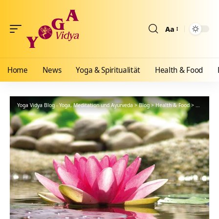
Aa
Größenänderun
Home
News
Yoga & Spiritualität
Health & Food
Yoga Vidya Blog - Yoga, Meditation und Ayurveda
>
Blog
>
Health & Food
>
Ayurveda