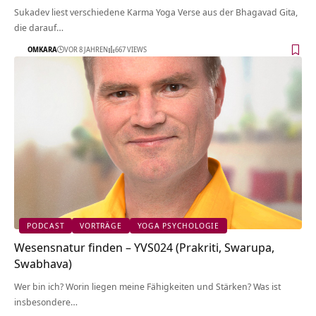
Sukadev liest verschiedene Karma Yoga Verse aus der Bhagavad Gita,
die darauf…
OMKARA
VOR 8 JAHREN
667 VIEWS
PODCAST
VORTRÄGE
YOGA PSYCHOLOGIE
Wesensnatur finden – YVS024 (Prakriti, Swarupa,
Swabhava)
Wer bin ich? Worin liegen meine Fähigkeiten und Stärken? Was ist
insbesondere…