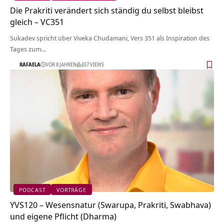
Die Prakriti verändert sich ständig du selbst bleibst
gleich – VC351
Sukadev spricht über Viveka Chudamani, Vers 351 als Inspiration des
Tages zum…
RAFAELA
VOR 8 JAHREN
657 VIEWS
PODCAST
VORTRÄGE
YVS120 – Wesensnatur (Swarupa, Prakriti, Swabhava)
und eigene Pflicht (Dharma)