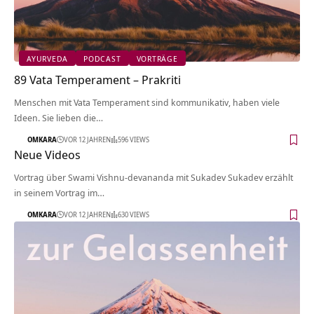
AYURVEDA
PODCAST
VORTRÄGE
89 Vata Temperament – Prakriti
Menschen mit Vata Temperament sind kommunikativ, haben viele
Ideen. Sie lieben die…
OMKARA
VOR 12 JAHREN
596 VIEWS
Neue Videos
Vortrag über Swami Vishnu-devananda mit Sukadev Sukadev erzählt
in seinem Vortrag im…
OMKARA
VOR 12 JAHREN
630 VIEWS