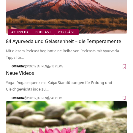
AYURVEDA
PODCAST
VORTRÄGE
84 Ayurveda und Gelassenheit – die Temperamente
Mit diesem Podcast beginnt eine Reihe von Podcasts mit Ayurveda
Tipps für…
OMKARA
VOR 12 JAHREN
710 VIEWS
Neue Videos
Yoga - Yogasequenz mit Katja: Standübungen für Erdung und
Gleichgewicht Finde zu…
OMKARA
VOR 12 JAHREN
546 VIEWS