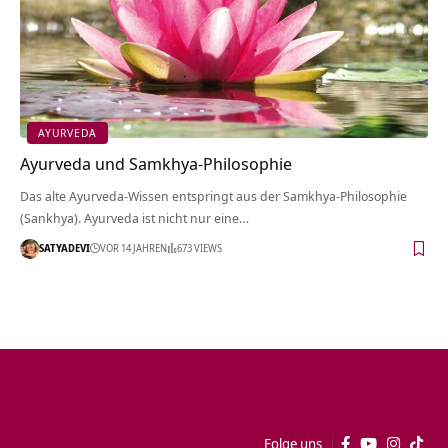
AYURVEDA
Ayurveda und Samkhya-Philosophie
Das alte Ayurveda-Wissen entspringt aus der Samkhya-Philosophie
(Sankhya). Ayurveda ist nicht nur eine…
SATYADEVI
VOR 14 JAHREN
673 VIEWS
Folge uns