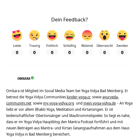
Dein Feedback?
Liebe
Traurig
Fröhlich
Schläfrig
Wütend
Überrascht
Zwinker
0
0
0
0
0
0
0
OMKARA
Omkara ist Mitglied im Social Media Team bei Yoga Vidya Bad Meinberg. Er
betreut die Yoga Vidya Communities
kinder-yoga.cc
sowie
ayurveda-
community.net
sowie
my.yoga-vidya.org
und
mein.yoga-vidya.de
- An Yoga
liebt er vor allem Bhakti-Yoga, Meditation und Kirtansingen. Er ist
leidenschaftlicher Obertonsänger und Maultrommelspieler. So liegt es nahe,
dass er im Yoga Vidya Hauptblog den Mantra Podcast fortführt und mit
neuen Beiträgen aus Mantra- und Kirtan Gesangsaufnahmen aus dem Haus
Yoga Vidya in Bad Meinberg bereichert.