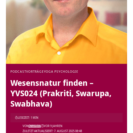
PODCAST
VORTRÄGE
YOGA PSYCHOLOGIE
Wesensnatur finden –
YVS024 (Prakriti, Swarupa,
Swabhava)
LESEZEIT: 1 MIN
VON
OMKARA
VOR 9 JAHREN
ZULETZT AKTUALISIERT: 7. AUGUST 2025 08:48