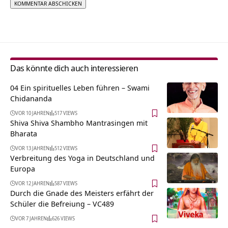
Alternative:
Das könnte dich auch interessieren
04 Ein spirituelles Leben führen – Swami
Chidananda
VOR 10 JAHREN
517 VIEWS
Shiva Shiva Shambho Mantrasingen mit
Bharata
VOR 13 JAHREN
512 VIEWS
Verbreitung des Yoga in Deutschland und
Europa
VOR 12 JAHREN
587 VIEWS
Durch die Gnade des Meisters erfährt der
Schüler die Befreiung – VC489
VOR 7 JAHREN
626 VIEWS