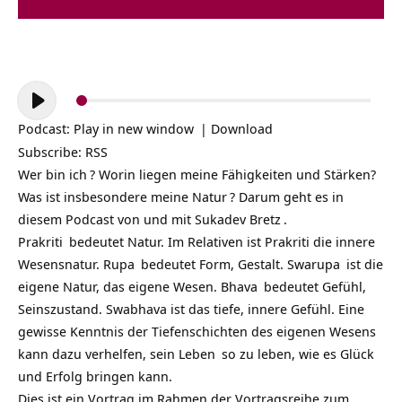
Audio-
Player
Podcast:
Play in new window
|
Download
Subscribe:
RSS
Wer bin ich
? Worin liegen meine Fähigkeiten und Stärken?
Was ist insbesondere meine
Natur
? Darum geht es in
diesem Podcast von und mit
Sukadev Bretz
.
Prakriti
bedeutet Natur. Im Relativen ist Prakriti die innere
Wesensnatur.
Rupa
bedeutet Form, Gestalt.
Swarupa
ist die
eigene Natur, das eigene Wesen.
Bhava
bedeutet Gefühl,
Seinszustand. Swabhava ist das tiefe, innere Gefühl. Eine
gewisse Kenntnis der Tiefenschichten des eigenen Wesens
kann dazu verhelfen, sein
Leben
so zu leben, wie es
Glück
und Erfolg bringen kann.
Dies ist ein Vortrag im Rahmen der Vortragsreihe zum