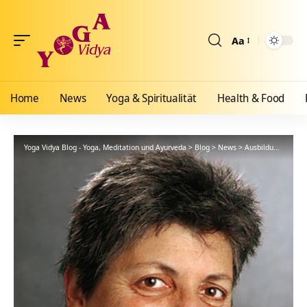
Aa
Größenänderun
Home
News
Yoga & Spiritualität
Health & Food
Yoga Vidya Blog - Yoga, Meditation und Ayurveda
>
Blog
>
News
>
Ausbildungen
>
Se