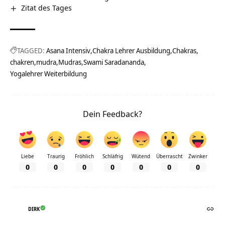
Zitat des Tages
TAGGED:
Asana Intensiv
Chakra Lehrer Ausbildung
Chakras
chakren
mudra
Mudras
Swami Saradananda
Yogalehrer Weiterbildung
Dein Feedback?
Liebe
Traurig
Fröhlich
Schläfrig
Wütend
Überrascht
Zwinker
0
0
0
0
0
0
0
DIRK