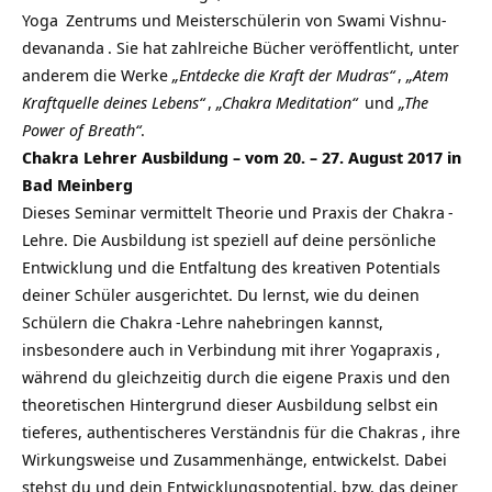
Yoga
Zentrums und Meisterschülerin von
Swami Vishnu-
devananda
. Sie hat zahlreiche Bücher veröffentlicht, unter
anderem die Werke
„Entdecke die Kraft der Mudras“
,
„Atem
Kraftquelle deines Lebens“
,
„Chakra Meditation“
und
„The
Power of Breath“
.
Chakra Lehrer Ausbildung – vom 20. – 27. August 2017 in
Bad Meinberg
Dieses Seminar vermittelt Theorie und Praxis der
Chakra
-
Lehre. Die Ausbildung ist speziell auf deine persönliche
Entwicklung und die Entfaltung des kreativen Potentials
deiner Schüler ausgerichtet. Du lernst, wie du deinen
Schülern die
Chakra
-Lehre nahebringen kannst,
insbesondere auch in Verbindung mit ihrer
Yogapraxis
,
während du gleichzeitig durch die eigene Praxis und den
theoretischen Hintergrund dieser Ausbildung selbst ein
tieferes, authentischeres Verständnis für die
Chakras
, ihre
Wirkungsweise und Zusammenhänge, entwickelst. Dabei
stehst du und dein Entwicklungspotential, bzw. das deiner