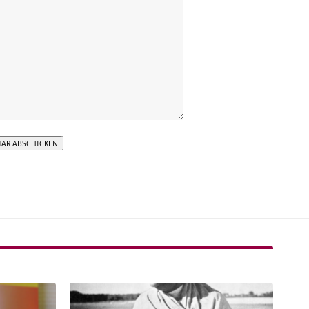
tive: