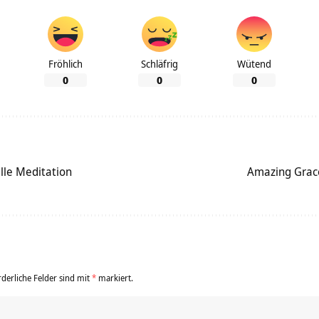
Fröhlich
Schläfrig
Wütend
0
0
0
lle Meditation
Amazing Grac
rderliche Felder sind mit
*
markiert.