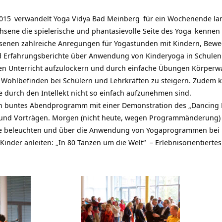
015
verwandelt
Yoga Vidya Bad Meinberg
für ein Wochenende lan
sene die spielerische und phantasievolle Seite des
Yoga
kennen 
chsenen zahlreiche Anregungen für Yogastunden mit Kindern, Be
d Erfahrungsberichte über Anwendung von Kinderyoga in Schulen.
 den Unterricht aufzulockern und durch einfache Übungen Körper
 Wohlbefinden bei Schülern und Lehrkräften zu steigern. Zudem 
e durch den Intellekt nicht so einfach aufzunehmen sind.
in buntes Abendprogramm mit einer Demonstration des „Dancin
 und Vorträgen. Morgen (nicht heute, wegen Programmänderung) 
ite beleuchten und über die Anwendung von Yogaprogrammen bei 
Kinder anleiten: „In 80 Tänzen um die Welt“ – Erlebnisorientiert