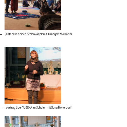
„Entdecke deinen Seelenvogel“ mit Annegret Maibohm
Vortrag über YoBEKA an Schulen mit Ilona Holterdorf