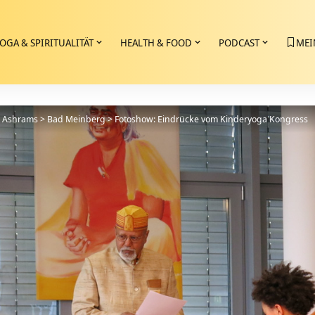
OGA & SPIRITUALITÄT
HEALTH & FOOD
PODCAST
MEI
>
Ashrams
>
Bad Meinberg
>
Fotoshow: Eindrücke vom Kinderyoga Kongress