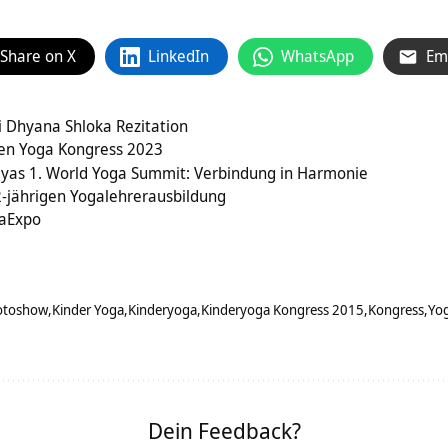
Share on X
LinkedIn
WhatsApp
Em
 Dhyana Shloka Rezitation
 den Yoga Kongress 2023
dyas 1. World Yoga Summit: Verbindung in Harmonie
2-jährigen Yogalehrerausbildung
gaExpo
otoshow
Kinder Yoga
Kinderyoga
Kinderyoga Kongress 2015
Kongress
Yog
Dein Feedback?