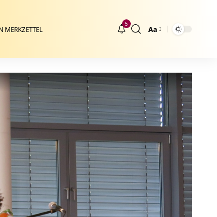
5
Aa
N MERKZETTEL
Größenänderung