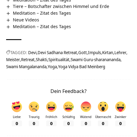
Tiere – Botschafter zwischen Himmel und Erde
Meditation – Zitat des Tages
Neue Videos
Meditation – Zitat des Tages
TAGGED:
Devi
Devi Sadhana Retreat
Gott
Impuls
Kirtan
Lehrer
Meister
Retreat
Shakti
Spiritualität
Swami Guru-sharanananda
Swami Mangalananda
Yoga
Yoga Vidya Bad Meinberg
Dein Feedback?
Liebe
Traurig
Fröhlich
Schläfrig
Wütend
Überrascht
Zwinker
0
0
0
0
0
0
0