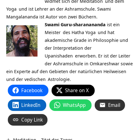
widmet sich der
Meditation
und dem
Yoga
und ist Lehrer an der Ashramschule. Swami
Mangalananda ist Autor von zwei Büchern.
Swami Guru-sharanananda
ist ein
Meister
des
Hatha Yoga
und hat
akademische Grade in Philosophie und
der Interpretation der
Upanishaden
erworben. Er ist der Leiter
der Ashramschule in Omkareshwar sowie
ein Experte auf den Gebieten der natürlichen Heilweisen
und der
vedischen
Astrologie.
Facebook
Share on X
LinkedIn
WhatsApp
Email
Copy Link
Meditation – Zitat des Tages