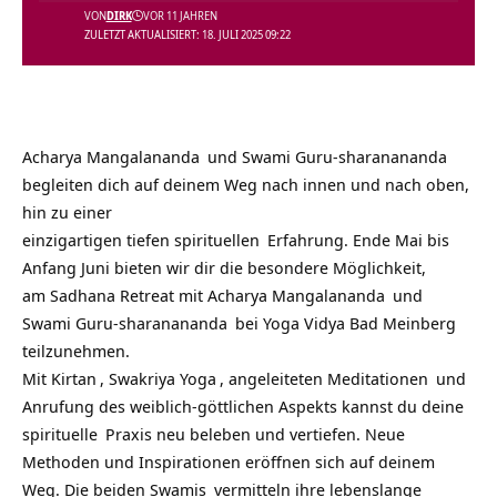
VON
DIRK
VOR 11 JAHREN
ZULETZT AKTUALISIERT: 18. JULI 2025 09:22
Acharya Mangalananda
und
Swami Guru-sharanananda
begleiten dich auf deinem Weg nach innen und nach oben,
hin zu einer
einzigartigen tiefen
spirituellen
Erfahrung. Ende Mai bis
Anfang Juni bieten wir dir die besondere Möglichkeit,
am Sadhana Retreat mit
Acharya Mangalananda
und
Swami Guru-sharanananda
bei
Yoga Vidya Bad Meinberg
teilzunehmen.
Mit
Kirtan
, Swakriya
Yoga
, angeleiteten
Meditationen
und
Anrufung des weiblich-göttlichen Aspekts kannst du deine
spirituelle
Praxis neu beleben und vertiefen. Neue
Methoden und Inspirationen eröffnen sich auf deinem
Weg. Die beiden
Swamis
vermitteln ihre lebenslange