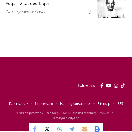
Yoga – Zitat des Tages
VOR 17 JAHREN
437 VIEWS
Folge uns
Datenschutz
Impressum
Haftungsausschluss
Sitemap
RSS
© 2026 Yoga Vidya e.V. · Yogaweg 7 · 32805 Horn‑Bad Meinberg · +49 5234 87‑0 ·
info@yoga‑vidya.de