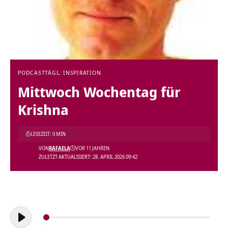
PODCAST
TÄGL. INSPIRATION
Mittwoch Wochentag für
Krishna
LESEZEIT: 0 MIN
VON
RAFAELA
VOR 11 JAHREN
ZULETZT AKTUALISIERT: 28. APRIL 2026 09:42
Audio-
Player