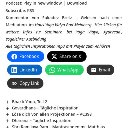
Podcast:
Play in new window
|
Download
Subscribe:
RSS
Kommentar von
Sukadev Bretz
. Gelesen nach einer
Meditation
im
Haus Yoga Vidya Bad Meinberg.
Hier klicken für
weitere Infos zu:
Seminare
bei Yoga Vidya,
Ayurveda
,
Yogalehrer Ausbildung
Alle täglichen Inspirationen mp3 mit Player zum Anhören
Facebook
Share on X
LinkedIn
WhatsApp
Email
Copy Link
Bhakti Yoga, Teil 2
Govardhana – Tägliche Inspiration
Löse dich von allen Projektionen – VC398
Dharana – Tägliche Inspiration
Shri Ram Jaya Ram – Mantrasingen mit Matthias