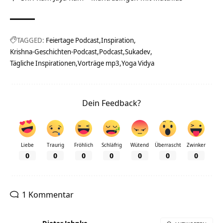
TAGGED:
Feiertage Podcast
Inspiration
Krishna-Geschichten-Podcast
Podcast
Sukadev
Tägliche Inspirationen
Vorträge mp3
Yoga Vidya
Dein Feedback?
Liebe
Traurig
Fröhlich
Schläfrig
Wütend
Überrascht
Zwinker
0
0
0
0
0
0
0
1 Kommentar