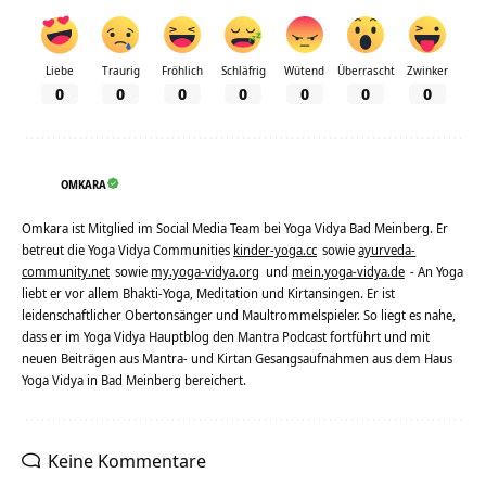
Liebe
Traurig
Fröhlich
Schläfrig
Wütend
Überrascht
Zwinker
0
0
0
0
0
0
0
OMKARA
Omkara ist Mitglied im Social Media Team bei Yoga Vidya Bad Meinberg. Er
betreut die Yoga Vidya Communities
kinder-yoga.cc
sowie
ayurveda-
community.net
sowie
my.yoga-vidya.org
und
mein.yoga-vidya.de
- An Yoga
liebt er vor allem Bhakti-Yoga, Meditation und Kirtansingen. Er ist
leidenschaftlicher Obertonsänger und Maultrommelspieler. So liegt es nahe,
dass er im Yoga Vidya Hauptblog den Mantra Podcast fortführt und mit
neuen Beiträgen aus Mantra- und Kirtan Gesangsaufnahmen aus dem Haus
Yoga Vidya in Bad Meinberg bereichert.
Keine Kommentare