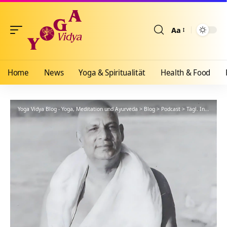
Aa
Größenänderun
Home
News
Yoga & Spiritualität
Health & Food
Yoga Vidya Blog - Yoga, Meditation und Ayurveda
>
Blog
>
Podcast
>
Tägl. Inspiration