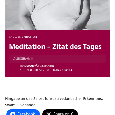
TÄGL. INSPIRATION
Meditation – Zitat des Tages
LESEZEIT: 0 MIN
VON
OMKARA
VOR 2 JAHREN
ZULETZT AKTUALISIERT: 20. FEBRUAR 2024 19:40
Hingabe an das Selbst führt zu vedantischer Erkenntnis.
Swami Sivananda
Facebook
Share on X