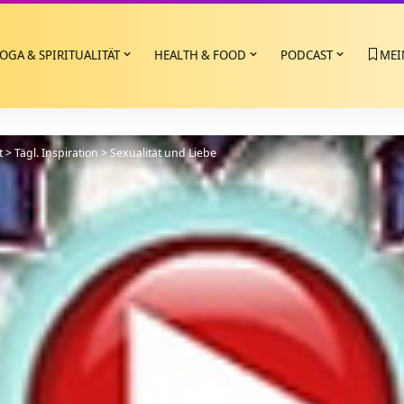
OGA & SPIRITUALITÄT
HEALTH & FOOD
PODCAST
MEI
t
>
Tägl. Inspiration
>
Sexualität und Liebe