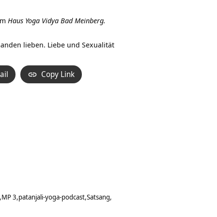
Hoch/Runter
benutzen,
im
Haus Yoga Vidya Bad Meinberg.
um
die
anden lieben. Liebe und Sexualität
Lautstärke
zu
ail
Copy Link
regeln.
MP 3
patanjali-yoga-podcast
Satsang