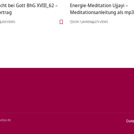
cht bei Gott BhG XVIII_62 –
Energie-Meditation Ujjayi –
rtrag
Meditationsanleitung als mp3
459 VIEWS
VOR 7 JAHREN
675 VIEWS
‑vidya.de
Dat