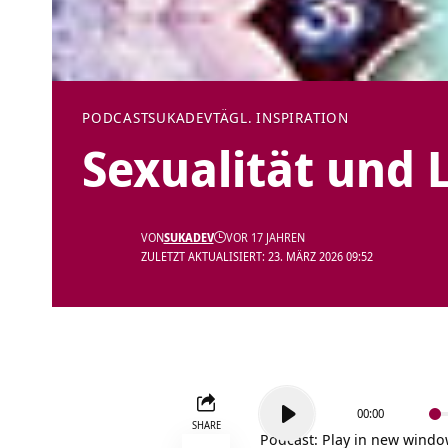
PODCAST
SUKADEV
TÄGL. INSPIRATION
Sexualität und 
VON
SUKADEV
VOR 17 JAHREN
ZULETZT AKTUALISIERT: 23. MÄRZ 2026 09:52
Audio-
00:00
Player
SHARE
Podcast:
Play in new wind