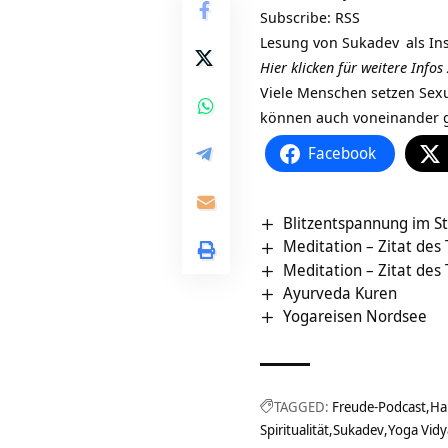
Subscribe:
RSS
Lesung von
Sukadev
als In
Hier klicken für weitere Info
Viele Menschen setzen Sexu
können auch voneinander g
Facebook
Blitzentspannung im S
Meditation – Zitat des
Meditation – Zitat des
Ayurveda Kuren
Yogareisen Nordsee
TAGGED:
Freude-Podcast
Ha
Spiritualität
Sukadev
Yoga Vidy