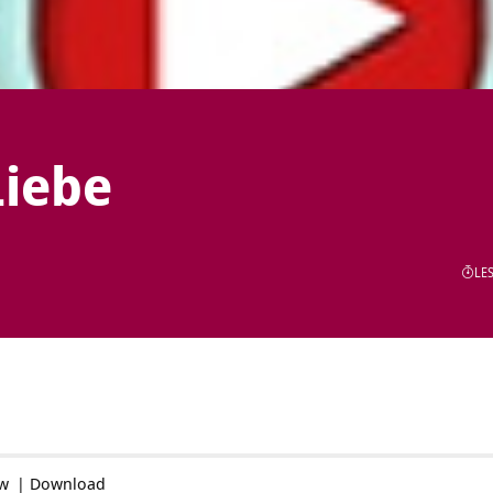
Liebe
LES
ow
|
Download