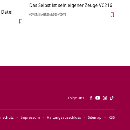
Das Selbst ist sein eigener Zeuge VC216
 Datei
VOR 8 JAHREN
560 VIEWS
Folge uns
enschutz
Impressum
Haftungsausschluss
Sitemap
RSS