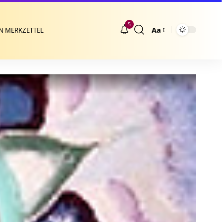
5
Aa
N MERKZETTEL
Größenänderung