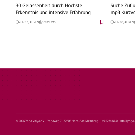
30 Gelassenheit durch Höchste
Suche Zuflu
Erkenntnis und intensive Erfahrung
mp3 Kurzvo
VOR 13 JAHREN
528 VIEWS
VOR 18 JAHREN
© 2026 Yoga Vidya e.V. · Yogaweg 7 · 32805 Horn‑Bad Meinberg · +49 5234 87‑0 · info@yoga