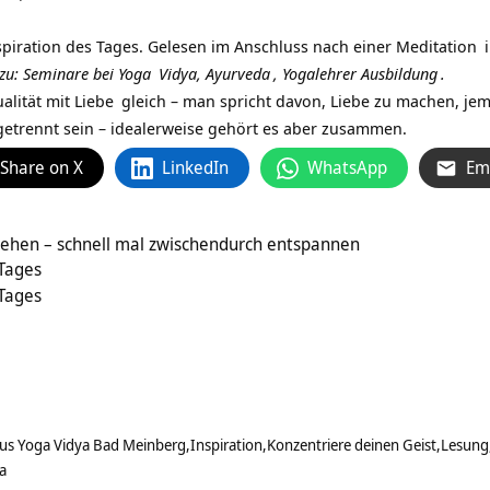
spiration des Tages. Gelesen im Anschluss nach einer
Meditation
s zu: Seminare bei
Yoga
Vidya,
Ayurveda
,
Yogalehrer Ausbildung
.
alität mit
Liebe
gleich – man spricht davon, Liebe zu machen, jem
etrennt sein – idealerweise gehört es aber zusammen.
Share on X
LinkedIn
WhatsApp
Em
tehen – schnell mal zwischendurch entspannen
 Tages
 Tages
us Yoga Vidya Bad Meinberg
Inspiration
Konzentriere deinen Geist
Lesung
a