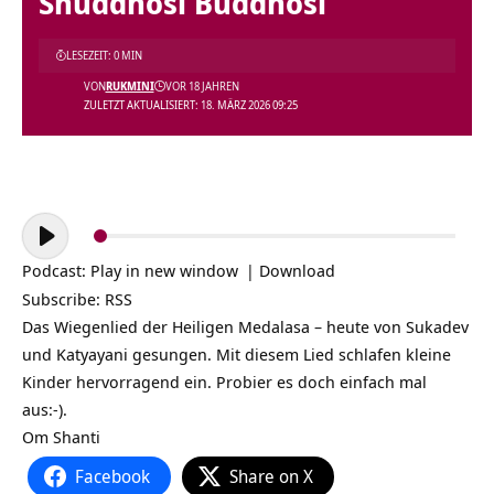
Shuddhosi Buddhosi
LESEZEIT: 0 MIN
VON
RUKMINI
VOR 18 JAHREN
ZULETZT AKTUALISIERT: 18. MÄRZ 2026 09:25
Audio-
Player
Podcast:
Play in new window
|
Download
Subscribe:
RSS
Das Wiegenlied der Heiligen Medalasa – heute von Sukadev
und Katyayani gesungen. Mit diesem Lied schlafen kleine
Kinder hervorragend ein. Probier es doch einfach mal
aus:-).
Om Shanti
Facebook
Share on X