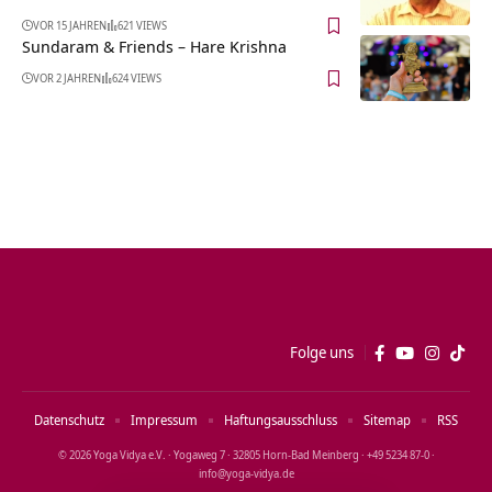
VOR 15 JAHREN
621 VIEWS
Sundaram & Friends – Hare Krishna
VOR 2 JAHREN
624 VIEWS
Folge uns
Datenschutz
Impressum
Haftungsausschluss
Sitemap
RSS
© 2026 Yoga Vidya e.V. · Yogaweg 7 · 32805 Horn‑Bad Meinberg · +49 5234 87‑0 ·
info@yoga‑vidya.de