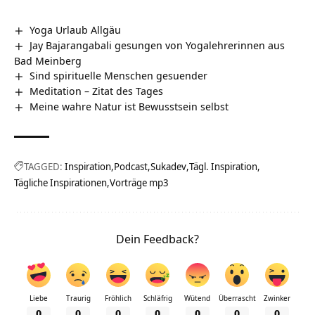
Yoga Urlaub Allgäu
Jay Bajarangabali gesungen von Yogalehrerinnen aus
Bad Meinberg
Sind spirituelle Menschen gesuender
Meditation – Zitat des Tages
Meine wahre Natur ist Bewusstsein selbst
TAGGED:
Inspiration
Podcast
Sukadev
Tägl. Inspiration
Tägliche Inspirationen
Vorträge mp3
Dein Feedback?
Liebe
Traurig
Fröhlich
Schläfrig
Wütend
Überrascht
Zwinker
0
0
0
0
0
0
0