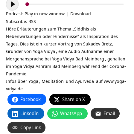
Audio-
Player
Podcast:
Play in new window
|
Download
Subscribe:
RSS
Höre Erläuterungen zum Thema „Siddhis als
Nebenwirkungen oder Hindernisse“ als Inspiration des
Tages. Dies ist ein kurzer Vortrag von Sukadev Bretz,
Gründer von
Yoga Vidya
, eine Audio Aufnahme einer
Morgenansprache bei
Yoga Vidya Bad Meinberg
, gehalten
im Yoga Vidya Ashram Bad Meinberg während der Corona-
Pandemie.
Infos über
Yoga
,
Meditation
und
Ayurveda
auf
www.yoga-
vidya.de
Facebook
Share on X
LinkedIn
WhatsApp
Email
Copy Link