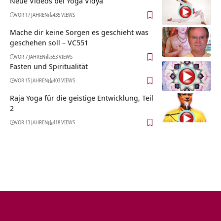
Neue Videos bei Yoga Vidya
VOR 17 JAHREN
435 VIEWS
Mache dir keine Sorgen es geschieht was
geschehen soll – VC551
VOR 7 JAHREN
553 VIEWS
Fasten und Spiritualität
VOR 15 JAHREN
403 VIEWS
Raja Yoga für die geistige Entwicklung, Teil
2
VOR 13 JAHREN
418 VIEWS