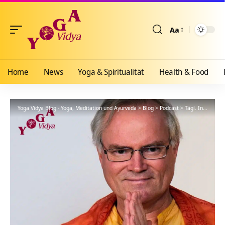
Aa
Größenänderun
Home
News
Yoga & Spiritualität
Health & Food
Yoga Vidya Blog - Yoga, Meditation und Ayurveda
>
Blog
>
Podcast
>
Tägl. Inspiration