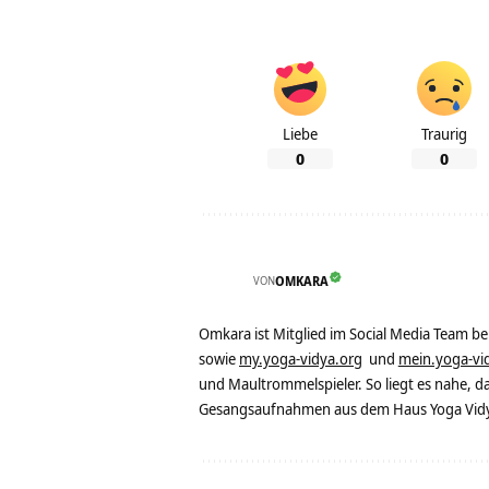
Liebe
Traurig
0
0
VON
OMKARA
Omkara ist Mitglied im Social Media Team b
sowie
my.yoga-vidya.org
und
mein.yoga-vi
und Maultrommelspieler. So liegt es nahe, 
Gesangsaufnahmen aus dem Haus Yoga Vidya