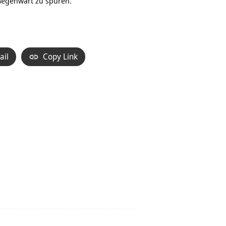
 Gegenwart zu spüren.
ail
Copy Link