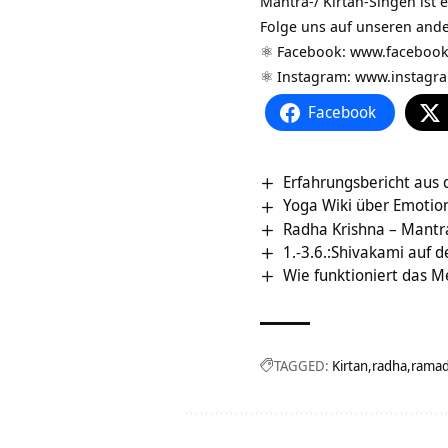
Mantra-/ Kirtan-Singen ist
Folge uns auf unseren and
⚛️ Facebook:
www.facebook
⚛️ Instagram:
www.instagr
Facebook
Erfahrungsbericht aus 
Yoga Wiki über Emotio
Radha Krishna – Mantra
1.-3.6.:Shivakami auf 
Wie funktioniert das M
TAGGED:
Kirtan
radha
ramad