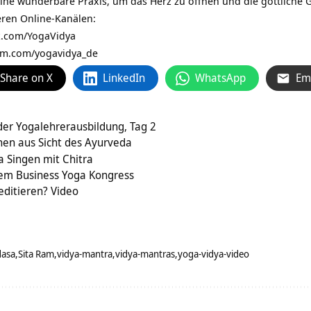
 eine wunderbare Praxis, um das Herz zu öffnen und die göttliche
eren Online-Kanälen:
.com/YogaVidya
am.com/yogavidya_de
Share on X
LinkedIn
WhatsApp
Em
der Yogalehrerausbildung, Tag 2
nen aus Sicht des Ayurveda
 Singen mit Chitra
dem Business Yoga Kongress
editieren? Video
asa
Sita Ram
vidya-mantra
vidya-mantras
yoga-vidya-video