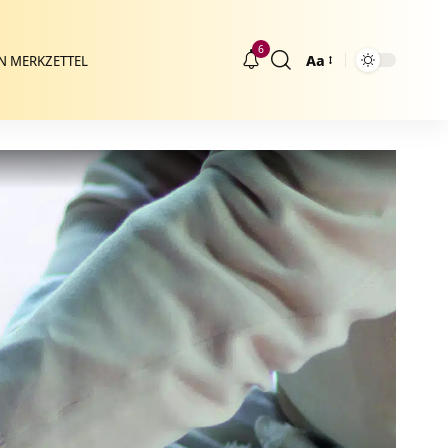
6
Aa
N MERKZETTEL
Größenänderung