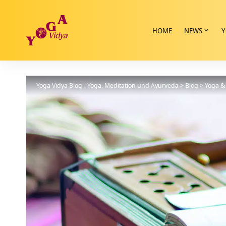
HOME
NEWS
Y
Yoga Vidya Blog - Yoga, Meditation und Ayurveda
>
Blog
>
Yoga & 