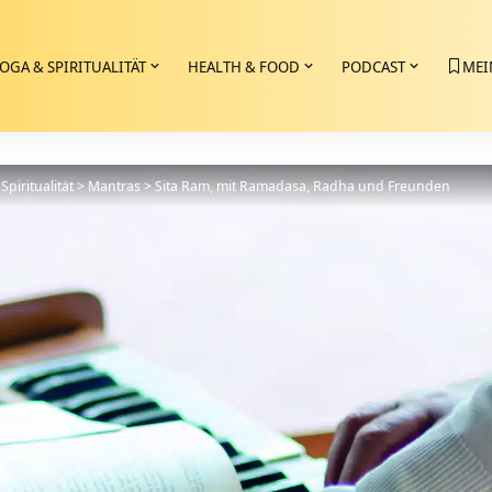
OGA & SPIRITUALITÄT
HEALTH & FOOD
PODCAST
MEI
Spiritualität
>
Mantras
>
Sita Ram, mit Ramadasa, Radha und Freunden