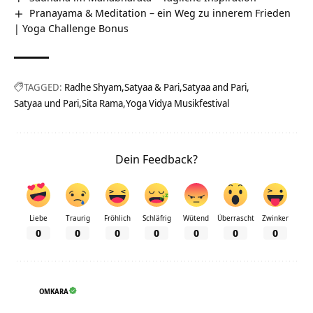
Pranayama & Meditation – ein Weg zu innerem Frieden
| Yoga Challenge Bonus
TAGGED:
Radhe Shyam
Satyaa & Pari
Satyaa and Pari
Satyaa und Pari
Sita Rama
Yoga Vidya Musikfestival
Dein Feedback?
Liebe
Traurig
Fröhlich
Schläfrig
Wütend
Überrascht
Zwinker
0
0
0
0
0
0
0
OMKARA