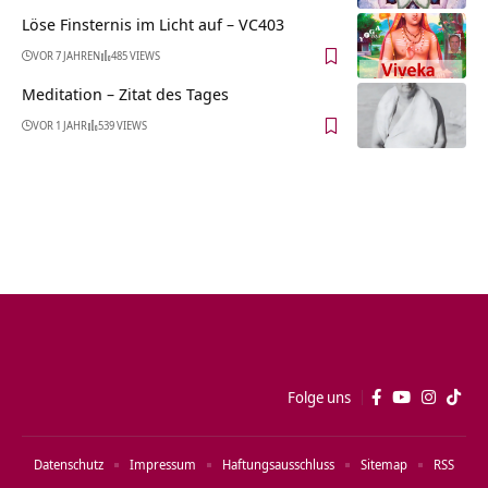
Löse Finsternis im Licht auf – VC403
VOR 7 JAHREN
485 VIEWS
Meditation – Zitat des Tages
VOR 1 JAHR
539 VIEWS
Folge uns
Datenschutz
Impressum
Haftungsausschluss
Sitemap
RSS