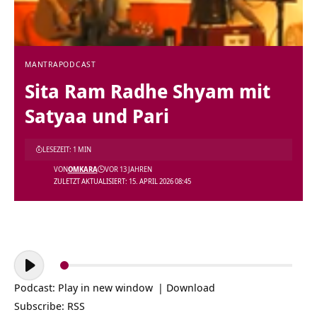
MANTRA
PODCAST
Sita Ram Radhe Shyam mit
Satyaa und Pari
LESEZEIT: 1 MIN
VON
OMKARA
VOR 13 JAHREN
ZULETZT AKTUALISIERT: 15. APRIL 2026 08:45
Audio-
Player
Podcast:
Play in new window
|
Download
Subscribe:
RSS