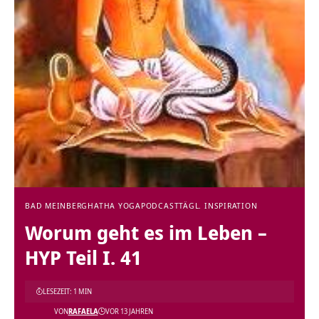
BAD MEINBERG
HATHA YOGA
PODCAST
TÄGL. INSPIRATION
Worum geht es im Leben –
HYP Teil I. 41
LESEZEIT: 1 MIN
VON
RAFAELA
VOR 13 JAHREN