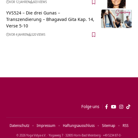
VOR 12 JAHREN
603 VIEWS
YVS524 – Die drei Gunas –
Transzendierung – Bhagavad Gita Kap. 14,
Verse 5-10
VOR 4 JAHREN
520 VIEWS
Folge uns
Datenschutz
Impressum
Haftungsausschluss
Sitemap
RSS
© 2026 Yoga Vidya e.V. · Yogaweg 7 · 32805 Horn‑Bad Meinberg · +49 5234 87‑0 ·