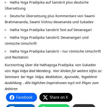
Hatha Yoga Pradipika auf Sanskrit plus deutsche
Übersetzung
Deutsche Übersetzung plus Kommentare von Swami
Brahmananda, Swami Vishnu-devananda und Sukadev
Hatha Yoga Pradipika Sanskrit Text auf Devanagari
Hatha Yoga Pradipika Sanskrit: Devanangari und
römische Umschrift
Hatha Yoga Pradipika Sanskrit – nur römische Umschrift
und Rezitation
Kurzvortrag über die
Hathayoga Pradipika
von
Sukadev
von
Yoga Vidya Bad Meinberg.
Hier klicken für weitere Infos zu:
Seminare
bei
Yoga
Vidya,
Meditation
,
Ayurveda
,
Yogalehrer
Ausbildung
.
Alle täglichen Inspirationen mp3 mit Player zum
Anhören
Facebook
Share on X