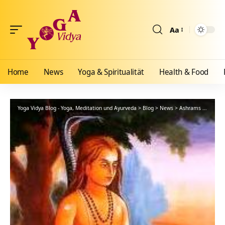
Aa
Größenänderun
Home
News
Yoga & Spiritualität
Health & Food
Yoga Vidya Blog - Yoga, Meditation und Ayurveda
>
Blog
>
News
>
Ashrams
>
Bad Me