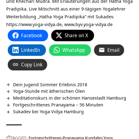
und Khechari Mudra. Mit Erläuterungen aus der Hatha Yoga
Pradipika. Live Mitschnitt aus einer 9-tägigen Yogalehrer
Weiterbildung „Hatha Yoga Pradipika“ mit Sukadev.
https://www.yoga-vidya.de, www.byv.yoga-vidya.de
Facebook
Share on X
LinkedIn
WhatsApp
Email
Copy Link
Dein Jugend Sommer Erlebnis 2018
Yoga-Stunde mit ätherischen Ölen
Meditationskurs in der schönen Hansestadt Hamburg
Fortgeschrittenes Pranayama – 56 Minuten
Sukadev bei Yoga Vidya Hamburg
TAGGED:
Fortgeschrittenes-Pranayama
Kundalini Yoga