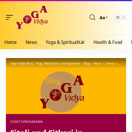
Aa
Größenänderun
Home
News
Yoga & Spiritualität
Health & Food
Yoga Vidya Blog - Yoga, Meditation und Ayurveda
>
Blog
>
News
>
Events
>
Sitali un
EVENTS
PRANAYAMA