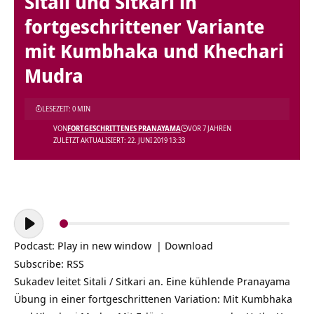
Sitali und Sitkari in
fortgeschrittener Variante
mit Kumbhaka und Khechari
Mudra
LESEZEIT: 0 MIN
VON
FORTGESCHRITTENES PRANAYAMA
VOR 7 JAHREN
ZULETZT AKTUALISIERT: 22. JUNI 2019 13:33
Audio-
Player
Podcast:
Play in new window
|
Download
Subscribe:
RSS
Sukadev leitet Sitali / Sitkari an. Eine kühlende Pranayama
Übung in einer fortgeschrittenen Variation: Mit Kumbhaka