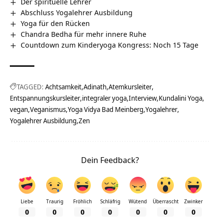
Der spirituelle Lehrer
Abschluss Yogalehrer Ausbildung
Yoga für den Rücken
Chandra Bedha für mehr innere Ruhe
Countdown zum Kinderyoga Kongress: Noch 15 Tage
TAGGED:
Achtsamkeit
Adinath
Atemkursleiter
Entspannungskursleiter
integraler yoga
Interview
Kundalini Yoga
vegan
Veganismus
Yoga Vidya Bad Meinberg
Yogalehrer
Yogalehrer Ausbildung
Zen
Dein Feedback?
Liebe
Traurig
Fröhlich
Schläfrig
Wütend
Überrascht
Zwinker
0
0
0
0
0
0
0