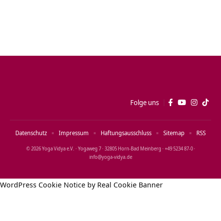
Folge uns
Datenschutz
Impressum
Haftungsausschluss
Sitemap
RSS
© 2026 Yoga Vidya e.V. · Yogaweg 7 · 32805 Horn‑Bad Meinberg · +49 5234 87‑0 ·
info@yoga‑vidya.de
WordPress Cookie Notice by Real Cookie Banner