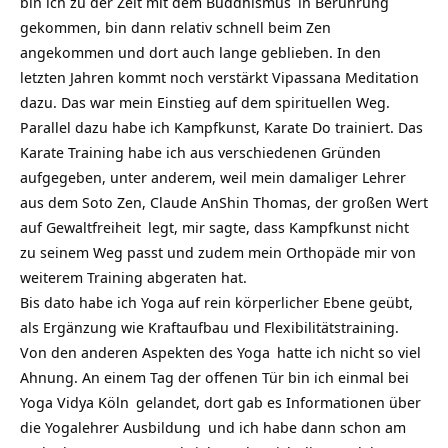
bin ich zu der Zeit mit dem
Buddhismus
in Berührung
gekommen, bin dann relativ schnell beim Zen
angekommen und dort auch lange geblieben. In den
letzten Jahren kommt noch verstärkt
Vipassana Meditation
dazu. Das war mein Einstieg auf dem spirituellen Weg.
Parallel dazu habe ich Kampfkunst, Karate Do trainiert. Das
Karate Training habe ich aus verschiedenen Gründen
aufgegeben, unter anderem, weil mein damaliger Lehrer
aus dem Soto Zen, Claude AnShin Thomas, der großen Wert
auf
Gewaltfreiheit
legt, mir sagte, dass Kampfkunst nicht
zu seinem Weg passt und zudem mein Orthopäde mir von
weiterem Training abgeraten hat.
Bis dato habe ich Yoga auf rein körperlicher Ebene geübt,
als Ergänzung wie Kraftaufbau und Flexibilitätstraining.
Von den anderen
Aspekten des Yoga
hatte ich nicht so viel
Ahnung. An einem Tag der offenen Tür bin ich einmal bei
Yoga Vidya Köln
gelandet, dort gab es Informationen über
die
Yogalehrer Ausbildung
und ich habe dann schon am