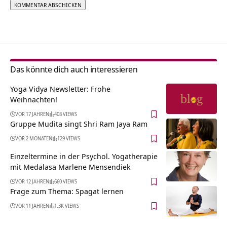
Alternative:
Das könnte dich auch interessieren
Yoga Vidya Newsletter: Frohe
Weihnachten!
VOR 17 JAHREN
408 VIEWS
Gruppe Mudita singt Shri Ram Jaya Ram
VOR 2 MONATEN
129 VIEWS
Einzeltermine in der Psychol. Yogatherapie
mit Medalasa Marlene Mensendiek
VOR 12 JAHREN
660 VIEWS
Frage zum Thema: Spagat lernen
VOR 11 JAHREN
1.3K VIEWS