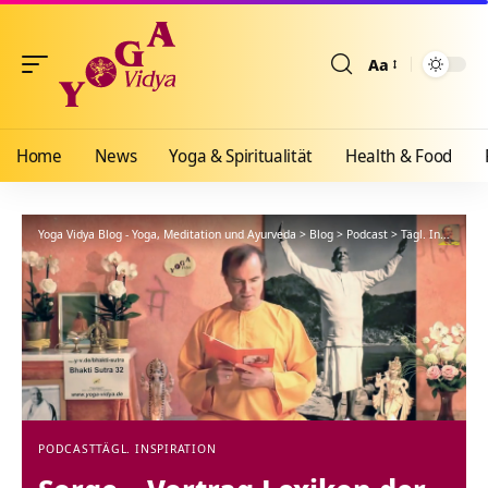
Aa
Größenänderun
Home
News
Yoga & Spiritualität
Health & Food
Yoga Vidya Blog - Yoga, Meditation und Ayurveda
>
Blog
>
Podcast
>
Tägl. Inspiration
PODCAST
TÄGL. INSPIRATION