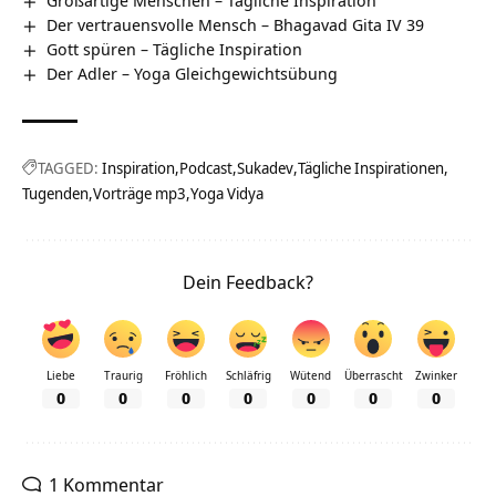
Der vertrauensvolle Mensch – Bhagavad Gita IV 39
Gott spüren – Tägliche Inspiration
Der Adler – Yoga Gleichgewichtsübung
TAGGED:
Inspiration
Podcast
Sukadev
Tägliche Inspirationen
Tugenden
Vorträge mp3
Yoga Vidya
Dein Feedback?
Liebe
Traurig
Fröhlich
Schläfrig
Wütend
Überrascht
Zwinker
0
0
0
0
0
0
0
1 Kommentar