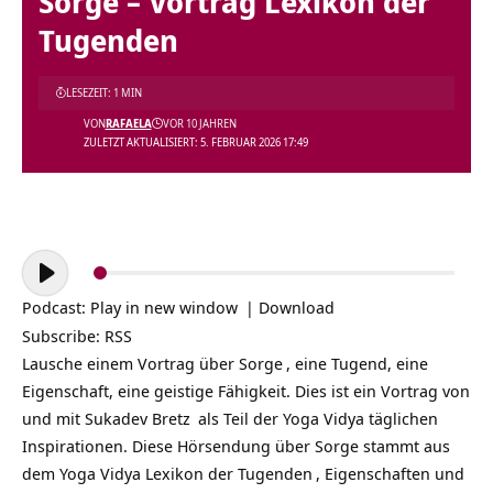
Sorge – Vortrag Lexikon der
Tugenden
LESEZEIT: 1 MIN
VON
RAFAELA
VOR 10 JAHREN
ZULETZT AKTUALISIERT: 5. FEBRUAR 2026 17:49
Audio-
Player
Podcast:
Play in new window
|
Download
Subscribe:
RSS
Lausche einem Vortrag über
Sorge
, eine Tugend, eine
Eigenschaft, eine geistige Fähigkeit. Dies ist ein Vortrag von
und mit
Sukadev Bretz
als Teil der
Yoga Vidya täglichen
Inspirationen
. Diese Hörsendung über Sorge stammt aus
dem Yoga Vidya Lexikon der
Tugenden
, Eigenschaften und