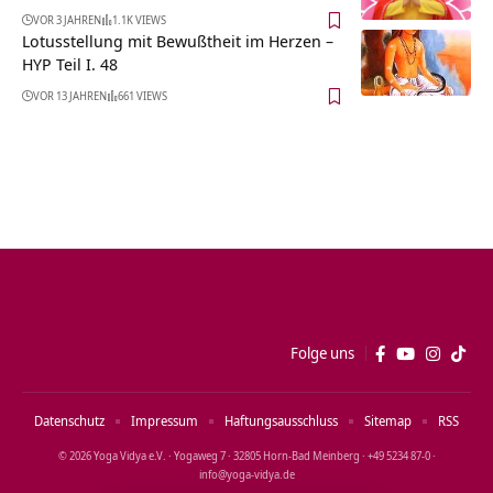
VOR 3 JAHREN
1.1K VIEWS
Lotusstellung mit Bewußtheit im Herzen –
HYP Teil I. 48
VOR 13 JAHREN
661 VIEWS
Folge uns
Datenschutz
Impressum
Haftungsausschluss
Sitemap
RSS
© 2026 Yoga Vidya e.V. · Yogaweg 7 · 32805 Horn‑Bad Meinberg · +49 5234 87‑0 ·
info@yoga‑vidya.de