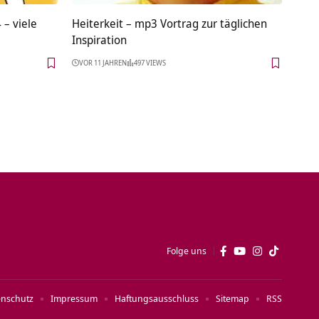
 – viele
Heiterkeit – mp3 Vortrag zur täglichen
Inspiration
VOR 11 JAHREN
497 VIEWS
Folge uns
enschutz
Impressum
Haftungsausschluss
Sitemap
RSS