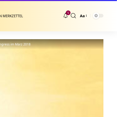
5
Aa
N MERKZETTEL
Größenänderung
ongress im März 2018