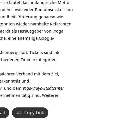
“ – so lautet das umfangreiche Motto
unden sowie einer Podiumsdiskussion
sundheitsförderung genauso wie
 konnten wieder namhafte Referenten
Haardt als Herausgeber von „Yoga
ache, eine ehemalige Google-
inberg statt. Tickets sind inkl.
erschiedenen Zimmerkategorien
alehrer-Verband mit dem Ziel,
erkenntnis und
er
und dem
Yoga-Vidya-Stadtcenter
ternehmen tätig sind. Weiterer
ail
Copy Link