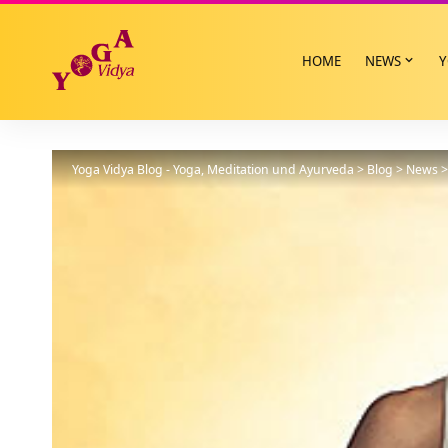
HOME
NEWS
Y
Yoga Vidya Blog - Yoga, Meditation und Ayurveda
>
Blog
>
News