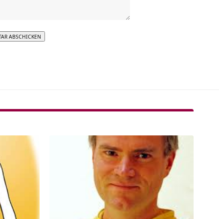
tive: