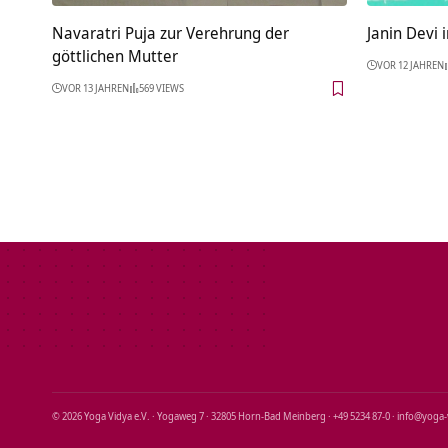
Navaratri Puja zur Verehrung der
Janin Devi
göttlichen Mutter
VOR 12 JAHREN
VOR 13 JAHREN
569 VIEWS
© 2026 Yoga Vidya e.V. · Yogaweg 7 · 32805 Horn‑Bad Meinberg · +49 5234 87‑0 · info@yoga