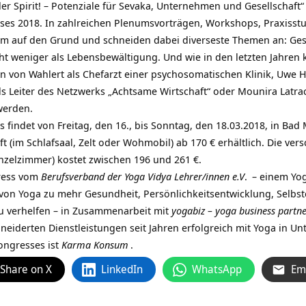
er Spirit! – Potenziale für Sevaka, Unternehmen und Gesellschaft
ses 2018. In zahlreichen Plenumsvorträgen, Workshops, Praxisst
em auf den Grund und schneiden dabei diverseste Themen an: Ge
ht weniger als Lebensbewältigung. Und wie in den letzten Jahren
hen von Wahlert als Chefarzt einer psychosomatischen Klinik, Uwe 
als Leiter des Netzwerks „Achtsame Wirtschaft“ oder Mounira Latr
werden.
findet von Freitag, den 16., bis Sonntag, den 18.03.2018, in Bad Me
 (im Schlafsaal, Zelt oder Wohmobil) ab 170 € erhältlich. Die v
inzelzimmer) kostet zwischen 196 und 261 €.
gress vom
Berufsverband der Yoga Vidya Lehrer/innen e.V
.
– einem Yog
on Yoga zu mehr Gesundheit, Persönlichkeitsentwicklung, Selbst
u verhelfen – in Zusammenarbeit mit
yogabiz – yoga business partn
neiderten Dienstleistungen seit Jahren erfolgreich mit Yoga in Un
ongresses ist
Karma Konsum
.
Share on X
LinkedIn
WhatsApp
Em