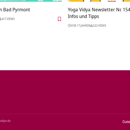
 in Bad Pyrmont
Yoga Vidya Newsletter Nr. 154
Infos und Tipps
417 VIEWS
VOR 17 JAHREN
522 VIEWS
‑vidya.de
Dat