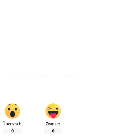
Überrascht
Zwinker
0
0