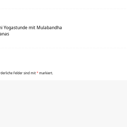
ini Yogastunde mit Mulabandha
sanas
rderliche Felder sind mit
*
markiert.