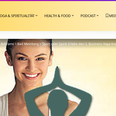
OGA & SPIRITUALITÄT
HEALTH & FOOD
PODCAST
MEI
>
Ashrams
>
Bad Meinberg
>
Sport oder Spirit: Erlebe den 5. Business-Yoga-K