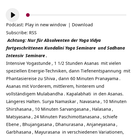
Audio-
Player
Podcast:
Play in new window
|
Download
Subscribe:
RSS
Achtung: Nur für Absolventen der
Yoga Vidya
fortgeschrittenen
Kundalini Yoga Seminare
und
Sadhana
Intensiv
Seminare
.
Intensive
Yogastunde
, 1 1/2 Stunden
Asanas
mit vielen
speziellen Energie-Techniken, dann
Tiefenentspannung
mit
Phantasiereise zu Shiva
, dann 60 Minuten
Pranayama
.
Asanas mit Vorderem, mittlerem, hinterem und
vollständigem
Mulabandha
.
Kapalabhati
in den Asanas.
Längeres Halten.
Surya Namaskar
,
Navasana
, 10 Minuten
Shirshasana
, 10 Minuten
Sarvangasana
,
Halasana
,
Matsyasana
, 24 Minuten
Paschimottanasana
,
schiefe
Ebene
,
Bhujangasana
,
Dhanurasana
,
Anjaneyasana
,
Garbhasana
,
Mayurasana
in verschiedenen Variationen,