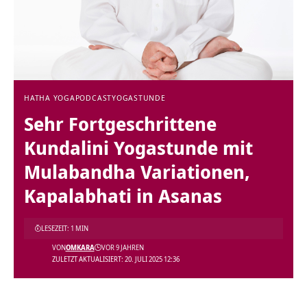
HATHA YOGA
PODCAST
YOGASTUNDE
Sehr Fortgeschrittene
Kundalini Yogastunde mit
Mulabandha Variationen,
Kapalabhati in Asanas
LESEZEIT: 1 MIN
VON
OMKARA
VOR 9 JAHREN
ZULETZT AKTUALISIERT: 20. JULI 2025 12:36