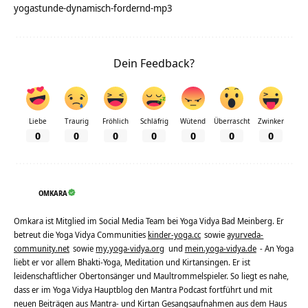
yogastunde-dynamisch-fordernd-mp3
Dein Feedback?
Liebe
Traurig
Fröhlich
Schläfrig
Wütend
Überrascht
Zwinker
0
0
0
0
0
0
0
OMKARA
Omkara ist Mitglied im Social Media Team bei Yoga Vidya Bad Meinberg. Er
betreut die Yoga Vidya Communities
kinder-yoga.cc
sowie
ayurveda-
community.net
sowie
my.yoga-vidya.org
und
mein.yoga-vidya.de
- An Yoga
liebt er vor allem Bhakti-Yoga, Meditation und Kirtansingen. Er ist
leidenschaftlicher Obertonsänger und Maultrommelspieler. So liegt es nahe,
dass er im Yoga Vidya Hauptblog den Mantra Podcast fortführt und mit
neuen Beiträgen aus Mantra- und Kirtan Gesangsaufnahmen aus dem Haus