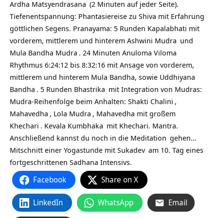
Ardha Matsyendrasana
(2 Minuten auf jeder Seite).
Tiefenentspannung: Phantasiereise zu Shiva mit Erfahrung
göttlichen Segens. Pranayama: 5 Runden Kapalabhati mit
vorderem, mittlerem und hinterem
Ashwini Mudra
und
Mula Bandha
Mudra
. 24 Minuten
Anuloma Viloma
Rhythmus 6:24:12 bis 8:32:16 mit Ansage von vorderem,
mittlerem und hinterem Mula Bandha, sowie
Uddhiyana
Bandha
. 5 Runden
Bhastrika
mit Integration von Mudras:
Mudra-Reihenfolge beim Anhalten:
Shakti Chalini
,
Mahavedha
,
Lola Mudra
, Mahavedha mit großem
Khechari
.
Kevala Kumbhaka
mit Khechari. Mantra.
Anschließend kannst du noch in die
Meditation
gehen…
Mitschnitt einer Yogastunde mit
Sukadev
am 10. Tag eines
fortgeschrittenen Sadhana Intensivs.
Facebook
Share on X
LinkedIn
WhatsApp
Email