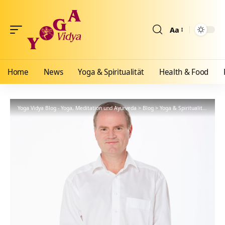
Aa
Größenänderun
Home
News
Yoga & Spiritualität
Health & Food
Yoga Vidya Blog - Yoga, Meditation und Ayurveda
>
Blog
>
Yoga & Spiritualität
>
Hath