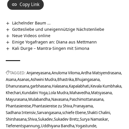
Copy Link
Lächelnder Baum …
Gottesliebe und uneigennützige Nächstenliebe
Neue Videos online
Einige Yogafragen an: Diana aus Mettmann
Kali Durge – Mantra-Singen mit Simona
TAGGED:
Anjaneyasana
Anuloma Viloma
Ardha Matsyendrasana
Asana
Asanas
Ashwini Mudra
Bhastrika
Bhujangasana
Dhanurasana
garbhasana
Halasana
Kapalabhati
Kevala Kumbhaka
Khechari
Kundalini Yoga
Lola Mudra
Mahavedha
Matsyasana
Mayurasana
Mulabandha
Navasana
Paschimottanasana
Phantasiereise
Phantasiereise zu Shiva
Pranayama
Sadhana Intensiv
Sarvangasana
schiefe Ebene
Shakti Chalini
Shirshasana
Shiva
Sukadev
Sukadev Bretz
Surya Namaskar
Tiefenentspannung
Uddhiyana Bandha
Yogastunde