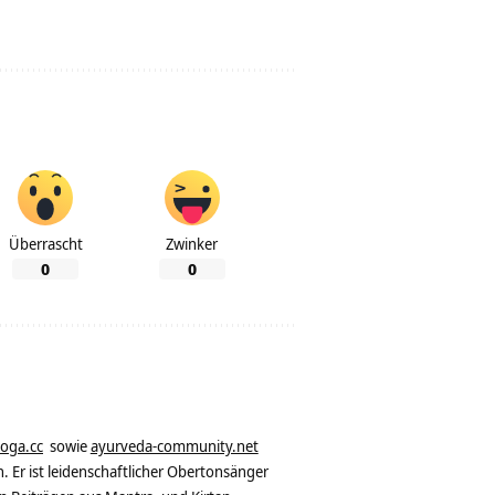
Überrascht
Zwinker
0
0
yoga.cc
sowie
ayurveda-community.net
. Er ist leidenschaftlicher Obertonsänger