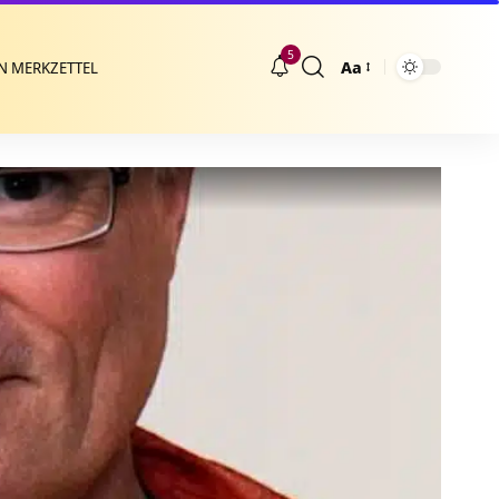
5
Aa
N MERKZETTEL
Größenänderung