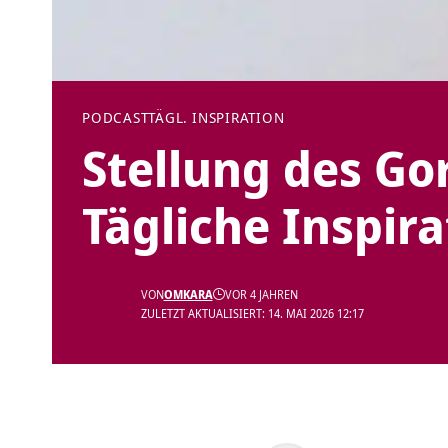
PODCAST
TÄGL. INSPIRATION
Stellung des Gor
Tägliche Inspira
VON
OMKARA
VOR 4 JAHREN
ZULETZT AKTUALISIERT: 14. MAI 2026 12:17