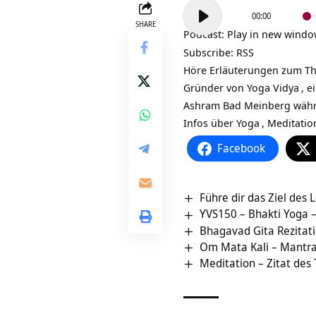
Audio-
00:00
Player
SHARE
Podcast:
Play in new wind
Subscribe:
RSS
Höre Erläuterungen zum The
Gründer von
Yoga Vidya
, 
Ashram Bad Meinberg währ
Infos über
Yoga
,
Meditatio
Facebook
Führe dir das Ziel de
YVS150 – Bhakti Yoga –
Bhagavad Gita Rezitatio
Om Mata Kali – Mantr
Meditation – Zitat des