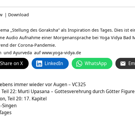
ow
|
Download
ma „Stellung des Goraksha“ als Inspiration des Tages. Dies ist ei
eine Audio Aufnahme einer Morgenansprache bei
Yoga Vidya Bad 
end der Corona-Pandemie.
n
und
Ayurveda
auf
www.yoga-vidya.de
Share on X
LinkedIn
WhatsApp
Em
s Lebens immer wieder vor Augen – VC325
 Teil 22: Murti Upasana – Gottesverehrung durch Götter Figur
n, Teil 20: 17. Kapitel
a-Singen
 Tages