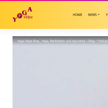
HOME
NEWS
Y
Yoga Vidya Blog - Yoga, Meditation und Ayurveda
>
Blog
>
Podcas