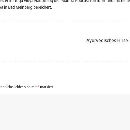
dass er im Yoga Vidya Hauptblog den Mantra Podcast fortführt und mit neue
 in Bad Meinberg bereichert.
Ayurvedisches Hirse-
rderliche Felder sind mit
*
markiert.