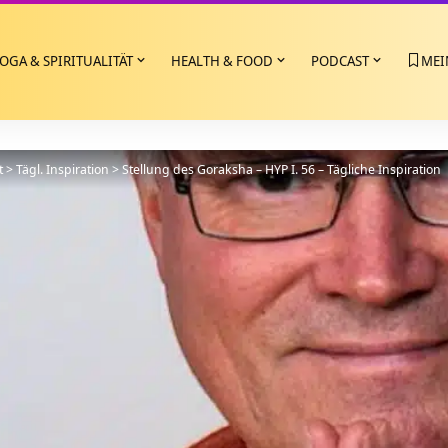
OGA & SPIRITUALITÄT
HEALTH & FOOD
PODCAST
MEI
t
>
Tägl. Inspiration
>
Stellung des Goraksha – HYP I. 56 – Tägliche Inspiration