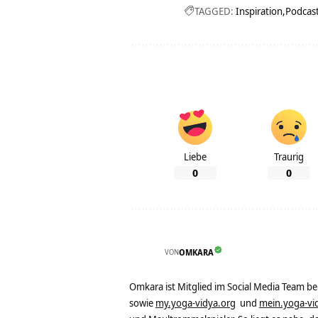
TAGGED:
Inspiration
Podcas
Liebe
Traurig
0
0
VON
OMKARA
Omkara ist Mitglied im Social Media Team b
sowie
my.yoga-vidya.org
und
mein.yoga-vi