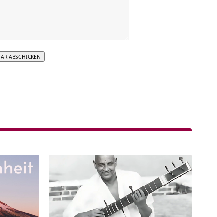
tive: