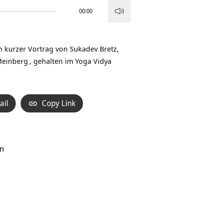
00:00
Pfeiltasten
Hoch/Runter
benutzen,
n kurzer Vortrag von Sukadev Bretz,
um
Meinberg
, gehalten im Yoga Vidya
die
Lautstärke
zu
ail
Copy Link
regeln.
en