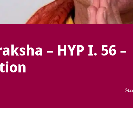
aksha – HYP I. 56 –
tion
LES