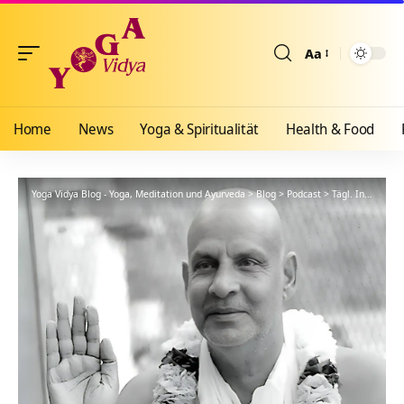
Aa
Größenänderun
Home
News
Yoga & Spiritualität
Health & Food
Yoga Vidya Blog - Yoga, Meditation und Ayurveda
>
Blog
>
Podcast
>
Tägl. Inspiration