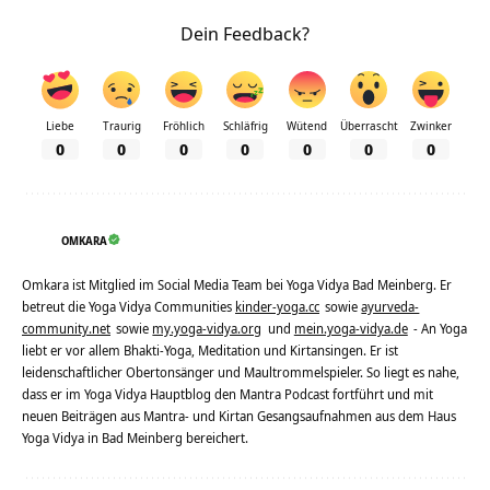
Dein Feedback?
Liebe
Traurig
Fröhlich
Schläfrig
Wütend
Überrascht
Zwinker
0
0
0
0
0
0
0
OMKARA
Omkara ist Mitglied im Social Media Team bei Yoga Vidya Bad Meinberg. Er
betreut die Yoga Vidya Communities
kinder-yoga.cc
sowie
ayurveda-
community.net
sowie
my.yoga-vidya.org
und
mein.yoga-vidya.de
- An Yoga
liebt er vor allem Bhakti-Yoga, Meditation und Kirtansingen. Er ist
leidenschaftlicher Obertonsänger und Maultrommelspieler. So liegt es nahe,
dass er im Yoga Vidya Hauptblog den Mantra Podcast fortführt und mit
neuen Beiträgen aus Mantra- und Kirtan Gesangsaufnahmen aus dem Haus
Yoga Vidya in Bad Meinberg bereichert.