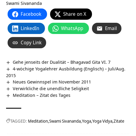
Swami Sivananda
Facebook
Share on X
LinkedIn
WhatsApp
Email
Copy Link
Gehe jenseits der Dualität – Bhagavad Gita VI. 7
4-wöchige Yogalehrer Ausbildung (Englisch) – Juli/Aug.
2015
Neues Gewinnspel im November 2011
Verwirkliche die unendliche Seligkeit
Meditation – Zitat des Tages
TAGGED:
Meditation
Swami Sivananda
Yoga
Yoga Vidya
Zitate