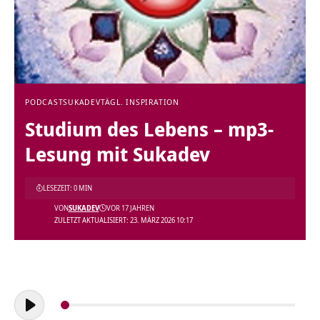
PODCAST
SUKADEV
TÄGL. INSPIRATION
Studium des Lebens – mp3-
Lesung mit Sukadev
LESEZEIT: 0 MIN
VON
SUKADEV
VOR 17 JAHREN
ZULETZT AKTUALISIERT: 23. MÄRZ 2026 10:17
Audio-
Player