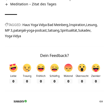
Meditation – Zitat des Tages
TAGGED:
Haus Yoga Vidya Bad Meinberg
Inspiration
Lesung
MP 3
patanjali-yoga-podcast
Satsang
Spiritualität
Sukadev
Yoga Vidya
Dein Feedback?
Liebe
Traurig
Fröhlich
Schläfrig
Wütend
Überrascht
Zwinker
0
0
0
0
0
0
0
SUKADEV