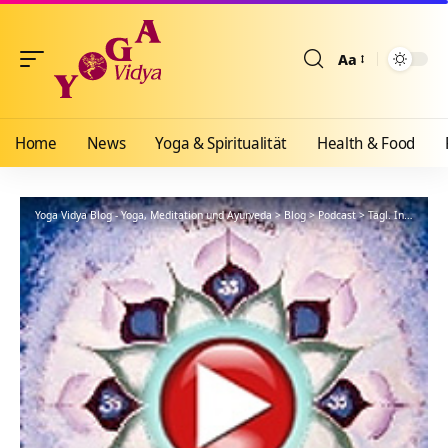
Aa
Größenänderun
Home
News
Yoga & Spiritualität
Health & Food
Yoga Vidya Blog - Yoga, Meditation und Ayurveda
>
Blog
>
Podcast
>
Tägl. Inspiration