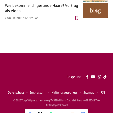
Wie bekomme ich gesunde Haare? Vortrag
als Video
VOR 18 JAHREN
571 VIEWS
Folge uns
Datenschutz
Impressum
Haftungsausschluss
Sitemap
RSS
© 2026 Yoga Vidya e.V. · Yogaweg 7 · 32805 Horn‑Bad Meinberg · +49 5234 87‑0 ·
info@yoga‑vidya.de