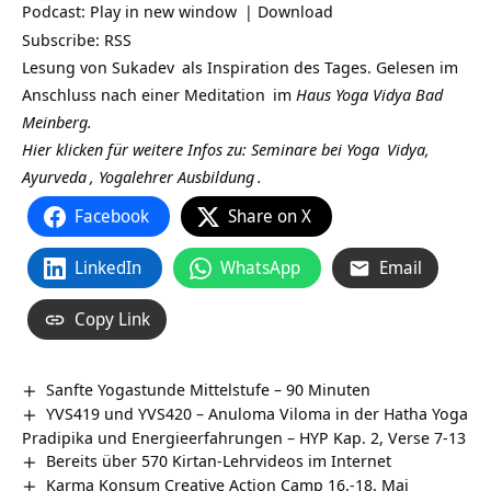
Podcast:
Play in new window
|
Download
Subscribe:
RSS
Lesung von
Sukadev
als Inspiration des Tages. Gelesen im
Anschluss nach einer
Meditation
im
Haus Yoga Vidya Bad
Meinberg.
Hier klicken für weitere Infos zu: Seminare bei
Yoga
Vidya,
Ayurveda
,
Yogalehrer Ausbildung
.
Facebook
Share on X
LinkedIn
WhatsApp
Email
Copy Link
Sanfte Yogastunde Mittelstufe – 90 Minuten
YVS419 und YVS420 – Anuloma Viloma in der Hatha Yoga
Pradipika und Energieerfahrungen – HYP Kap. 2, Verse 7-13
Bereits über 570 Kirtan-Lehrvideos im Internet
Karma Konsum Creative Action Camp 16.-18. Mai