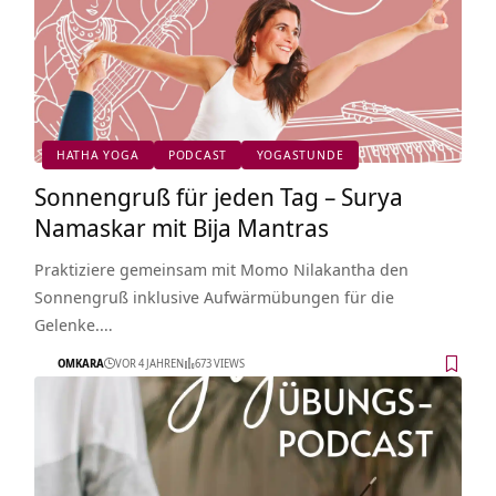
HATHA YOGA
PODCAST
YOGASTUNDE
Sonnengruß für jeden Tag – Surya
Namaskar mit Bija Mantras
Praktiziere gemeinsam mit Momo Nilakantha den
Sonnengruß inklusive Aufwärmübungen für die
Gelenke.…
OMKARA
VOR 4 JAHREN
673 VIEWS