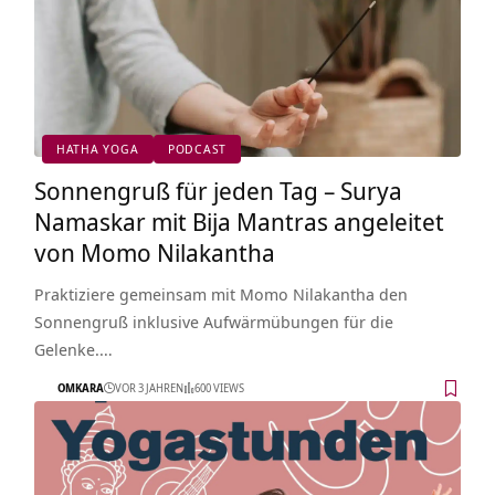
HATHA YOGA
PODCAST
Sonnengruß für jeden Tag – Surya
Namaskar mit Bija Mantras angeleitet
von Momo Nilakantha
Praktiziere gemeinsam mit Momo Nilakantha den
Sonnengruß inklusive Aufwärmübungen für die
Gelenke.…
OMKARA
VOR 3 JAHREN
600 VIEWS