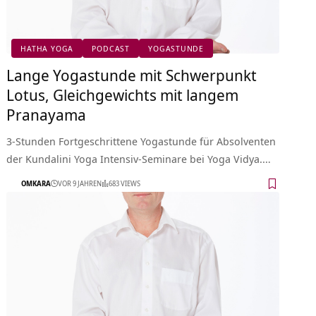
HATHA YOGA
PODCAST
YOGASTUNDE
Lange Yogastunde mit Schwerpunkt
Lotus, Gleichgewichts mit langem
Pranayama
3-Stunden Fortgeschrittene Yogastunde für Absolventen
der Kundalini Yoga Intensiv-Seminare bei Yoga Vidya.…
OMKARA
VOR 9 JAHREN
683 VIEWS