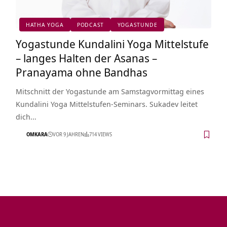
HATHA YOGA
PODCAST
YOGASTUNDE
Yogastunde Kundalini Yoga Mittelstufe
– langes Halten der Asanas –
Pranayama ohne Bandhas
Mitschnitt der Yogastunde am Samstagvormittag eines
Kundalini Yoga Mittelstufen-Seminars. Sukadev leitet
dich…
OMKARA
VOR 9 JAHREN
714 VIEWS