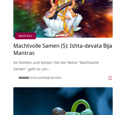
MANTRAS
Machtvolle Samen (5): Ishta-devata Bija
Mantras
Im fünften und letzten Teil der Reihe "Machtvolle
Samen" geht es um…
MOHINI
VOR 4 JAHREN
708 VIEWS