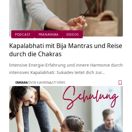
PODCAST
PRANAYAMA
VIDEOS
Kapalabhati mit Bija Mantras und Reise
durch die Chakras
Intensive Energie-Erfahrung und innere Harmonie durch
intensives Kapalabhati: Sukadev leitet dich zur…
OMKARA
VOR 4 JAHREN
577 VIEWS