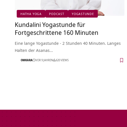
HATHA YOGA
PODCAST
YOGASTUNDE
Kundalini Yogastunde für
Fortgeschrittene 160 Minuten
Eine lange Yogastunde - 2 Stunden 40 Minuten. Langes
Halten der Asanas…
OMKARA
VOR 9 JAHREN
620 VIEWS