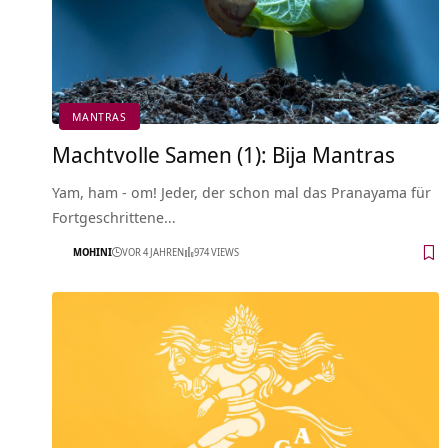
MANTRAS
Machtvolle Samen (1): Bija Mantras
Yam, ham - om! Jeder, der schon mal das Pranayama für
Fortgeschrittene…
MOHINI
VOR 4 JAHREN
974 VIEWS