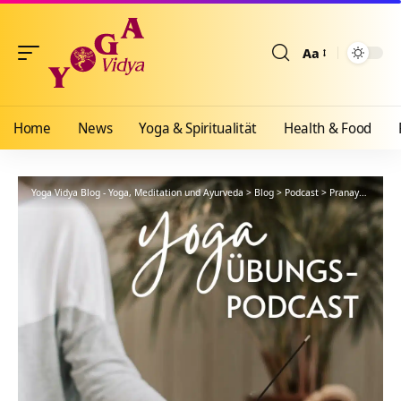
Aa
Größenänderun
Home
News
Yoga & Spiritualität
Health & Food
Yoga Vidya Blog - Yoga, Meditation und Ayurveda
>
Blog
>
Podcast
>
Pranayama
>
Ka