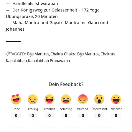
Handle als Ishwarapan
Der Königsweg zur Gelassenheit – 172 Yoga
Übungspraxis 20 Minuten
Maha Mantra und Gayatri Mantra mit Gauri und
Johannes
TAGGED:
Bija Mantras
Chakra
Chakra Bija Mantras
Chakras
Kapalabhati
Kapalabhati Pranayama
Dein Feedback?
Liebe
Traurig
Fröhlich
Schläfrig
Wütend
Überrascht
Zwinker
0
0
0
0
0
0
0