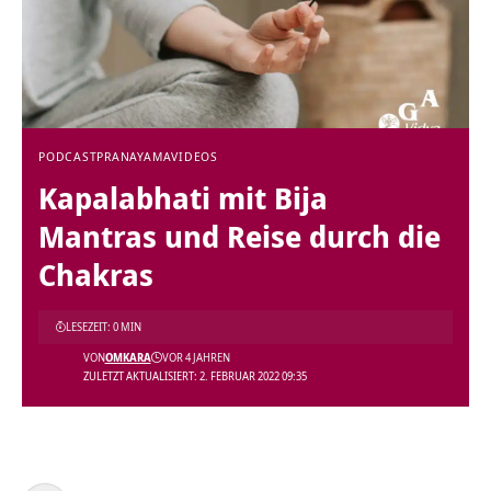
PODCAST
PRANAYAMA
VIDEOS
Kapalabhati mit Bija
Mantras und Reise durch die
Chakras
LESEZEIT: 0 MIN
VON
OMKARA
VOR 4 JAHREN
ZULETZT AKTUALISIERT: 2. FEBRUAR 2022 09:35