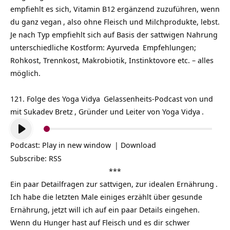
empfiehlt es sich, Vitamin B12 ergänzend zuzuführen, wenn
du ganz
vegan
, also ohne Fleisch und Milchprodukte, lebst.
Je nach Typ empfiehlt sich auf Basis der sattwigen Nahrung
unterschiedliche Kostform:
Ayurveda
Empfehlungen;
Rohkost, Trennkost, Makrobiotik, Instinktovore etc. – alles
möglich.
121. Folge des
Yoga Vidya
Gelassenheits-Podcast
von und
mit
Sukadev Bretz
, Gründer und Leiter von
Yoga Vidya
.
Audio-
Player
Podcast:
Play in new window
|
Download
Subscribe:
RSS
***
Ein paar Detailfragen zur sattvigen, zur idealen
Ernährung
.
Ich habe die letzten Male einiges erzählt über gesunde
Ernährung, jetzt will ich auf ein paar Details eingehen.
Wenn du Hunger hast auf Fleisch und es dir schwer