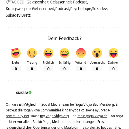
TAGGED:
Gelassenheit
Gelassenheit-Podcast
Königsweg zur Gelassenheit
Podcast
Psychologie
Sukadev
Sukadev Bretz
Dein Feedback?
Liebe
Traurig
Fröhlich
Schläfrig
Wütend
Überrascht
Zwinker
0
0
0
0
0
0
0
OMKARA
Omkara ist Mitglied im Social Media Team bei Yoga Vidya Bad Meinberg. Er
betreut die Yoga Vidya Communities
kinder-yoga.cc
sowie
ayurveda-
community.net
sowie
my.yoga-vidya.org
und
mein.yoga-vidya.de
- An Yoga
liebt er vor allem Bhakti-Yoga, Meditation und Kirtansingen. Er ist
leidenschaftlicher Obertonsänger und Maultrommelspieler. So liegt es nahe,