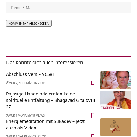
Alternative:
Das könnte dich auch interessieren
Abschluss Vers – VC581
VOR 7 JAHREN
1.1K VIEWS
Rajasige Handelnde ernten keine
spirituelle Entfaltung – Bhagavad Gita XVIII
27
VOR 1 MONAT
496 VIEWS
Energiemeditation mit Sukadev – jetzt
auch als Video
VOR 17 JAHREN
490 VIEWS