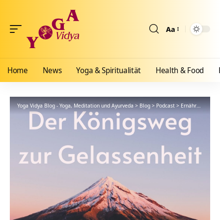
Aa
Größenänderun
Home
News
Yoga & Spiritualität
Health & Food
Yoga Vidya Blog - Yoga, Meditation und Ayurveda
>
Blog
>
Podcast
>
Ernährungspodcasts