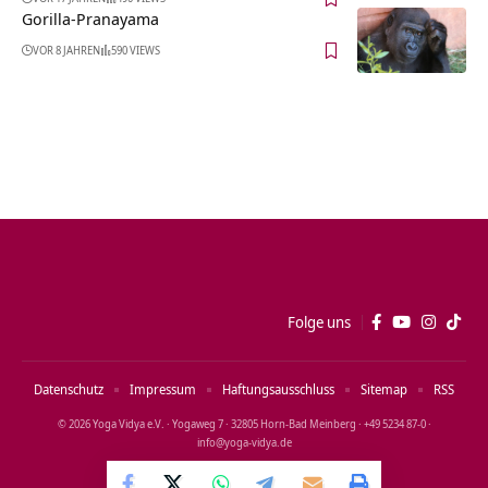
Gorilla-Pranayama
VOR 8 JAHREN
590 VIEWS
Folge uns
Datenschutz
Impressum
Haftungsausschluss
Sitemap
RSS
© 2026 Yoga Vidya e.V. · Yogaweg 7 · 32805 Horn‑Bad Meinberg · +49 5234 87‑0 ·
info@yoga‑vidya.de